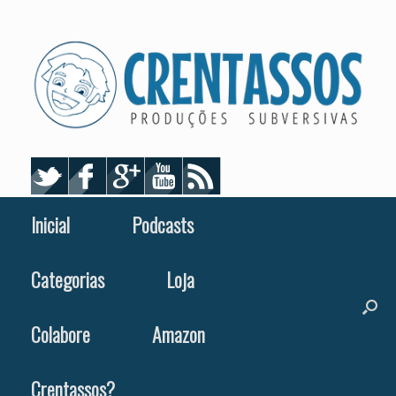
Skip
to
content
Inicial
Podcasts
Categorias
Loja
Colabore
Amazon
Crentassos?