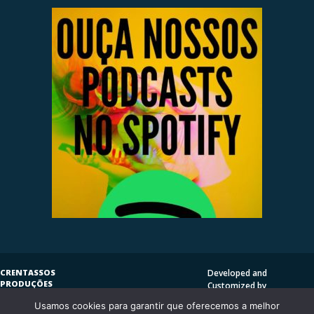
CRENTASSOS
Developed and
PRODUÇÕES
Customized by
SUBVERSIVAS
HENRIQUE SERRAT | LP
Usamos cookies para garantir que oferecemos a melhor
COPYLEFT
©
2009
DESIGN