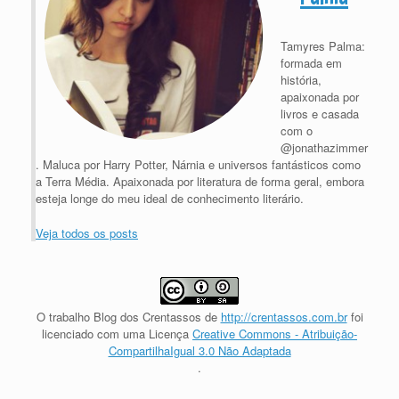
Tamyres Palma:
formada em
história,
apaixonada por
livros e casada
com o
@jonathazimmer
. Maluca por Harry Potter, Nárnia e universos fantásticos como
a Terra Média. Apaixonada por literatura de forma geral, embora
esteja longe do meu ideal de conhecimento literário.
Veja todos os posts
O trabalho
Blog dos Crentassos
de
http://crentassos.com.br
foi
licenciado com uma Licença
Creative Commons - Atribuição-
CompartilhaIgual 3.0 Não Adaptada
.