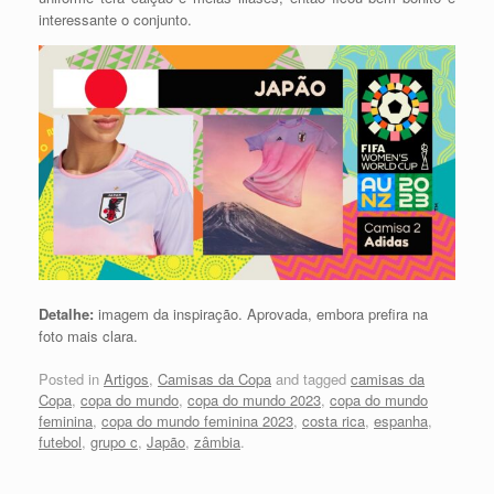
interessante o conjunto.
Detalhe:
imagem da inspiração. Aprovada, embora prefira na
foto mais clara.
Posted in
Artigos
,
Camisas da Copa
and tagged
camisas da
Copa
,
copa do mundo
,
copa do mundo 2023
,
copa do mundo
feminina
,
copa do mundo feminina 2023
,
costa rica
,
espanha
,
futebol
,
grupo c
,
Japão
,
zâmbia
.