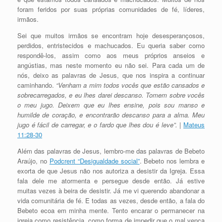
foram feridos por suas próprias comunidades de fé, líderes,
irmãos.
Sei que muitos irmãos se encontram hoje desesperançosos,
perdidos, entristecidos e machucados. Eu queria saber como
respondê-los, assim como aos meus próprios anseios e
angústias, mas neste momento eu não sei. Para cada um de
nós, deixo as palavras de Jesus, que nos inspira a continuar
caminhando.
“Venham a mim todos vocês que estão cansados e
sobrecarregados, e eu lhes darei descanso. Tomem sobre vocês
o meu jugo. Deixem que eu lhes ensine, pois sou manso e
humilde de coração, e encontrarão descanso para a alma. Meu
jugo é fácil de carregar, e o fardo que lhes dou é leve”.
|
Mateus
11:28-30
Além das palavras de Jesus, lembro-me das palavras de Bebeto
Araújo, no
Podcrent “Desigualdade social”
. Bebeto nos lembra e
exorta de que Jesus não nos autoriza a desistir da Igreja. Essa
fala dele me atormenta e persegue desde então. Já estive
muitas vezes à beira de desistir. Já me vi querendo abandonar a
vida comunitária de fé. E todas as vezes, desde então, a fala do
Bebeto ecoa em minha mente. Tento encarar o permanecer na
igreja como resistência, como forma de impedir que o mal vença