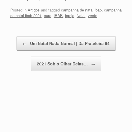
Posted in
Artigos
and tagged
campanha de natal ibab
,
campanha
de natal ibab 2021
,
cura
,
IBAB
,
igreja
,
Natal
,
vento
.
Post navigation
←
Um Natal Nada Normal | Da Prateleira 54
2021 Sob o Olhar Delas…
→