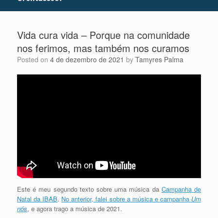
Vida cura vida – Porque na comunidade
nos ferimos, mas também nos curamos
Posted on
4 de dezembro de 2021
by
Tamyres Palma
Este é meu segundo texto sobre uma música da
Campanha de
Natal da IBAB
.
No anterior, falei sobre a música e campanha
Um
nós
, e agora trago a música de 2021.