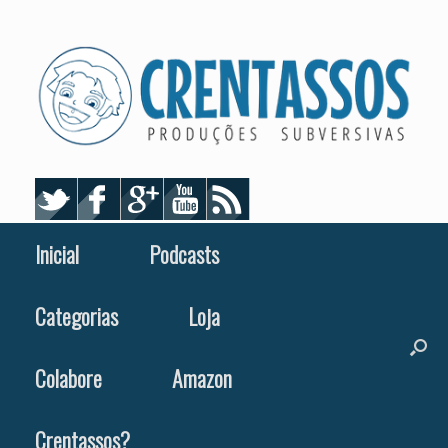
Skip
to
content
Inicial
Podcasts
Categorias
Loja
Colabore
Amazon
Crentassos?