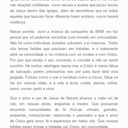
nas relações cotidianas, como recusa a aceitar que pouco temos
de Jesus dentro das igrejas, além de reconhecer que se todos
aqueles que buscam fazer diferente forem embora, nunca haverá
mudança.
Nesse sentido, ouvir a música da campanha da IBAB me fez
pensar que só podemos encontrar cura vivendo em comunidade.
Não há como indivíduos isolados salvarem a si mesmos. Todos
nós temos feridas que precisam ser tratadas, e o tratamento
está na comunidade e na vivência com os irmãos e com Cristo.
Por pior que esteja o seu momento, o convido a não se sentir
sozinho. Há muitos náufragos nesse mar, e Cristo é nossa tábua
de salvação, porém precisamos nos unir para fazer dela uma
jangada. Furioso como o mar e bondoso como a chuva, Deus se
faz em nossas vidas, e a vida é amar, cuidar, plantar, colher,
servir, comer, partir e viver.
Que o amor e paz de Jesus de Nazaré alcance a cada um de
nós, em nossas dores, angústias e medos. Que possamos
encontrar comunidades de fé (físicas, virtuais, grandes,
pequenas, institucionais, relacionais e pessoais) e que o amor
de Cristo gere amor, fé e esperança em todos nós. Que nossas
feridas sejam limpas e tratadas por Cristo, em comunidade.