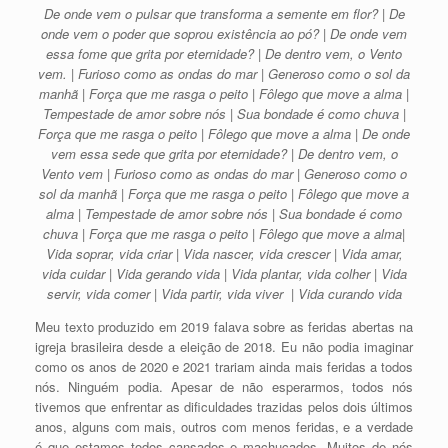
De onde vem o pulsar que transforma a semente em flor? | De
onde vem o poder que soprou existência ao pó? | De onde vem
essa fome que grita por eternidade? | De dentro vem, o Vento
vem. | Furioso como as ondas do mar | Generoso como o sol da
manhã | Força que me rasga o peito | Fôlego que move a alma |
Tempestade de amor sobre nós | Sua bondade é como chuva |
Força que me rasga o peito | Fôlego que move a alma | De onde
vem essa sede que grita por eternidade? | De dentro vem, o
Vento vem | Furioso como as ondas do mar | Generoso como o
sol da manhã | Força que me rasga o peito | Fôlego que move a
alma | Tempestade de amor sobre nós | Sua bondade é como
chuva | Força que me rasga o peito | Fôlego que move a alma|
Vida soprar, vida criar | Vida nascer, vida crescer | Vida amar,
vida cuidar | Vida gerando vida | Vida plantar, vida colher | Vida
servir, vida comer | Vida partir, vida viver | Vida curando vida
Meu texto produzido em 2019 falava sobre as feridas abertas na
igreja brasileira desde a eleição de 2018. Eu não podia imaginar
como os anos de 2020 e 2021 trariam ainda mais feridas a todos
nós. Ninguém podia. Apesar de não esperarmos, todos nós
tivemos que enfrentar as dificuldades trazidas pelos dois últimos
anos, alguns com mais, outros com menos feridas, e a verdade
é que estamos todos cansados e machucados. Muitos de nós