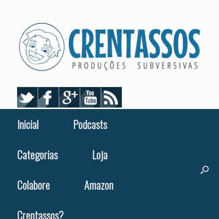
Skip
to
content
Inicial
Podcasts
Categorias
Loja
Colabore
Amazon
Crentassos?