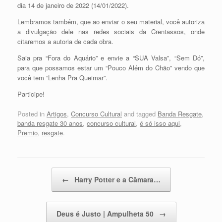
dia 14 de janeiro de 2022 (14/01/2022).
Lembramos também, que ao enviar o seu material, você autoriza
a divulgação dele nas redes sociais da Crentassos, onde
citaremos a autoria de cada obra.
Saia pra “Fora do Aquário” e envie a “SUA Valsa”, “Sem Dó”,
para que possamos estar um “Pouco Além do Chão” vendo que
você tem “Lenha Pra Queimar”.
Participe!
Posted in
Artigos
,
Concurso Cultural
and tagged
Banda Resgate
,
banda resgate 30 anos
,
concurso cultural
,
é só isso aqui
,
Premio
,
resgate
.
Post navigation
←
Harry Potter e a Câmara…
Deus é Justo | Ampulheta 50
→