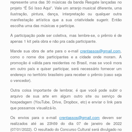
represente uma das 30 músicas da banda Resgate lançadas no
projeto “É Só Isso Aqui”. Vale um arranjo musical diferente, uma
ilustração, pintura, dança, interpretação ou qualquer outra
manifestação artística que a sua criatividade sugerir. Então
escolha uma das músicas e participe.
A participação pode ser coletiva, mas lembre-se, o prêmio é de
apenas 1 kit pela obra e não pra cada participante.
Mande sua obra de arte para o e-mail
crentassos@gmail.com
,
como o nome dos participantes e a cidade onde moram. A
promoção é válida para residentes no Brasil, mas se você mora
em outro país e quiser participar, será necessário fornecer um
endereço no território brasileiro para receber o prêmio (caso seja
o vencedor).
Outra coisa importante de lembrar, é que você pode subir o
arquivo de sua arte em algum outro site ou serviço de
hospedagem (YouTube, Drive, Dropbox, etc) e enviar o link para
que possamos visualizá-lo.
Os envios para o e-mail
crentassos@gmail.com
devem ser
realizados até as 23h59 do dia 07 de janeiro de 2022
(07/01/2022). O resultado do Concurso Cultural será divulgado no