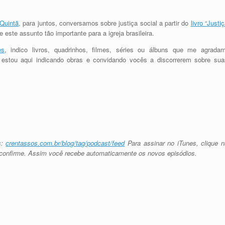
 Quintã
, para juntos, conversamos sobre justiça social a partir do
livro “Justi
 este assunto tão importante para a igreja brasileira.
es
, indico livros, quadrinhos, filmes, séries ou álbuns que me agradam
estou aqui indicando obras e convidando vocês a discorrerem sobre sua
s:
crentassos.com.br/blog/
tag/podcast/feed
Para assinar no iTunes, clique n
 confirme. Assim você recebe automaticamente os novos episódios.