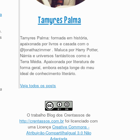
ça
Tamyres Palma
.
s
Tamyres Palma: formada em história,
apaixonada por livros e casada com o
@jonathazimmer . Maluca por Harry Potter,
Nárnia e universos fantásticos como a
Terra Média. Apaixonada por literatura de
forma geral, embora esteja longe do meu
ideal de conhecimento literário.
Veja todos os posts
a
O trabalho
Blog dos Crentassos
de
http://crentassos.com.br
foi licenciado com
uma Licença
Creative Commons -
Atribuição-CompartilhaIgual 3.0 Não
Adaptada