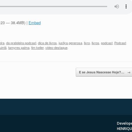
5:23 — 38.4MB) |
Embed
eira
,
da prateleira podcast
,
dica de livros
,
justiça generosa
,
livro
,
livros
,
podcast
,
Podcast
uintã
,
tamyres palma
,
tim keller
,
video-destaque
.
E se Jesus Nascesse Hoje?…
→
Develope
HENRIQU