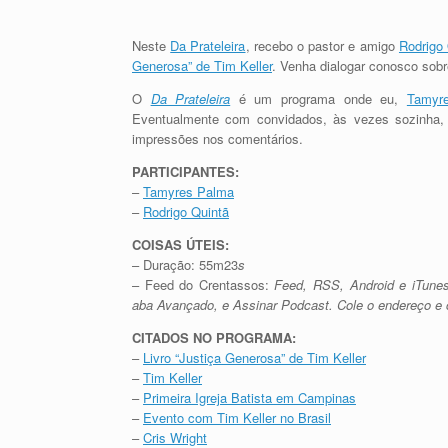
Neste
Da Prateleira
, recebo o pastor e amigo
Rodrigo
Generosa” de Tim Keller
. Venha dialogar conosco sobre
O
Da Prateleira
é um programa onde eu,
Tamyr
Eventualmente com convidados, às vezes sozinha, 
impressões nos comentários.
PARTICIPANTES:
–
Tamyres Palma
–
Rodrigo Quintã
COISAS ÚTEIS:
– Duração: 55m23
s
– Feed do Crentassos:
Feed, RSS, Android e iTune
aba Avançado, e Assinar Podcast. Cole o endereço e
CITADOS NO PROGRAMA:
–
Livro “Justiça Generosa” de Tim Keller
–
Tim Keller
–
Primeira Igreja Batista em Campinas
–
Evento com Tim Keller no Brasil
–
Cris Wright