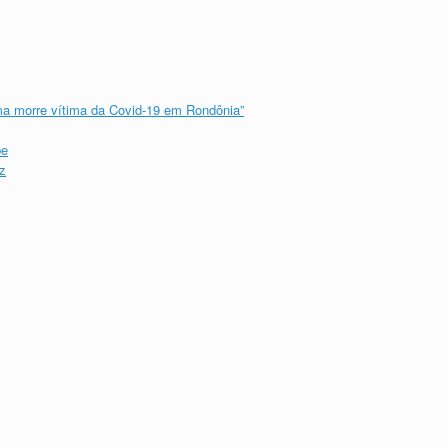
ma morre vítima da Covid-19 em Rondônia”
be
z