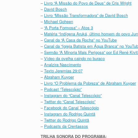
–
Livro “A Missão do Povo de Deus” de Cris Wright
–
David Bosch
–
Livro “Missão Transformadora” de David Bosch
–
Michael Goheen
–
“A Porta Formosa” – Atos 3
–
Matéria “Indígena Aruká, último homem do povo Ju
–
Canal da “A Casa da Rocha” no YouTube
–
Canal da “Igreja Batista em Água Branca” no YouTu
–
Sermão “A Minoria Mais Perigosa” por Ed René Kivit
–
Vídeo da ovelha caindo no buraco
–
Analzira Nascimento
–
Texto Jeremias 29:07
–
Abraham Kuyper
–
Livro “O Problema da Pobreza” de Abraham Kuyper
–
Podcast “Telescópio”
–
Instagram do “Canal Telescópio”
–
Twitter do “Canal Telescópio”
–
Facebook do Canal Telescópio
–
Instagram do Rodrigo Quintã
–
Twitter do Rodrigo Quintã
–
Podcasts da Crentassos
TRILHA SONORA DO PROGRAMA: