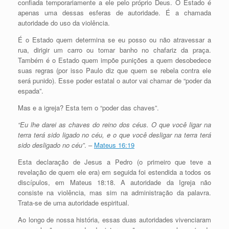
confiada temporariamente a ele pelo próprio Deus. O Estado é
apenas uma dessas esferas de autoridade. É a chamada
autoridade do uso da violência.
É o Estado quem determina se eu posso ou não atravessar a
rua, dirigir um carro ou tomar banho no chafariz da praça.
Também é o Estado quem impõe punições a quem desobedece
suas regras (por isso Paulo diz que quem se rebela contra ele
será punido). Esse poder estatal o autor vai chamar de “poder da
espada”.
Mas e a igreja? Esta tem o “poder das chaves”.
“Eu lhe darei as chaves do reino dos céus. O que você ligar na
terra terá sido ligado no céu, e o que você desligar na terra terá
sido desligado no céu”
. –
Mateus 16:19
Esta declaração de Jesus a Pedro (o primeiro que teve a
revelação de quem ele era) em seguida foi estendida a todos os
discípulos, em Mateus 18:18. A autoridade da Igreja não
consiste na violência, mas sim na administração da palavra.
Trata-se de uma autoridade espiritual.
Ao longo de nossa história, essas duas autoridades vivenciaram