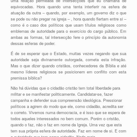
uma relação permeada de intersecções que eu chamaria de
equivocadas. Hora quando uma tenta interferir na esfera de
atuação da outra – quando, por exemplo, um governo diz o que
se pode ou não pregar na igreja – , hora quando flertam entre si –
como é o caso dos políticos que usam títulos religiosos como
emblemas de autoridade para o exercício do cargo público. Em
ambas as formas, tal intersecção fere o princípio da autonomia
dessas esferas de poder.
É de se esperar que o Estado, muitas vezes negando que sua
autoridade seja divinamente outorgada, cometa esta infração.
Mas o que dizer quando cristãos, conhecedores da Bíblia e até
mesmo líderes religiosos se posicionem em conflito com esta
premissa bíblica?
Não há dúvidas que o cidadão cristão tem total liberdade para
militar e se manifestar politicamente. Candidatar-se, fazer
campanha e defender sua compreensão ideológica. Pressionar
políticos a agirem do modo que ele, como cidadão, acredita ser
o correto. Vivemos numa democracia, e é isso que se espera de
todos aqueles interessados no bem comum. Porém o cristão,
quando o faz, não o faz em nome da Igreja. Uma vez que esta
tem sua própria esfera de autoridade. Faz em nome de si. E com
a autoridade que tem como cidadão. Nada mais.