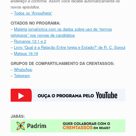
endereço e confirme. Assim você recebe automaticamente os
novos episódios.
–
Todos os “Ampulheta”
CITADOS NO PROGRAMA:
–
Matéria jornalística com os dados sobre uso de “termos
religiosos” nos nomes de candidatos
–
Romanos 13:1 e 2
–
Livro “Qual é a Relação Entre Igreja e Estado?” de R. C. Sproul
–
Mateus 16:19
GRUPOS DE COMPARTILHAMENTO DA CRENTASSOS:
–
WhatsApp
–
Telegram
JABÁS: