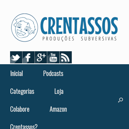
Skip
to
content
Inicial
Podcasts
Categorias
Loja
Colabore
Amazon
Crentassos?