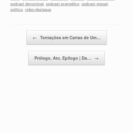
podcast devocional
,
podcast evangélico
,
podcast gospel
,
politica
,
video-destaque
.
Post navigation
←
Tentações em Cartas de Um…
Prólogo, Ato, Epílogo | Da…
→