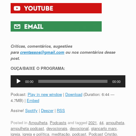
Críticas, comentários, sugestões
para
crentassos@gmail.com
ou nos comentários desse
post.
OUÇA/BAIXE O PROGRAMA:
Tocador
00:00
00:00
de
áudio
Podcast:
Play in new window
|
Download
(Duration: 6:44 —
4.7MB) |
Embed
Assine!
Spotify
|
Deezer
|
RSS
Posted in
Ampulheta
,
Podcasts
and tagged
2021
,
44
,
ampulheta
,
ampulheta podcast
,
devocionais
,
devocional
,
giancarlo marx
,
igreja
,
igreja e política
,
meditação
,
podcast
,
Podcast Cristão
,