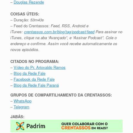
–
Douglas Rezende
COISAS ÚTEIS:
– Duração:
53m43s
– Feed do Crentassos:
Feed, RSS, Android e
iTunes:
crentassos.com.br/blog/tag/podcast/feed
Para assinar no
iTunes, clique na aba “Avançado”, e “Assinar Podcast”. Cole o
endereço e confirme. Assim você recebe automaticamente os
novos episódios.
CITADOS NO PROGRAMA:
–
Vídeo do Pr. Ariovaldo Ramos
–
Blog da Rede Fale
–
Facebook da Rede Fale
–
Blog da Rede Fale Paraná
GRUPOS DE COMPARTILHAMENTO DA CRENTASSOS:
–
WhatsApp
–
Telegram
JABÁS: