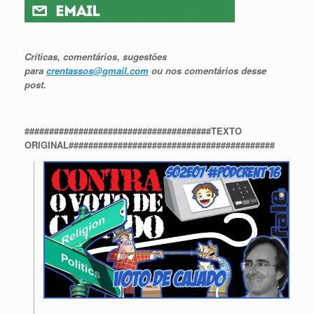
Críticas, comentários, sugestões
para
crentassos@gmail.com
ou nos comentários desse
post.
######################################TEXTO
ORIGINAL##########################################