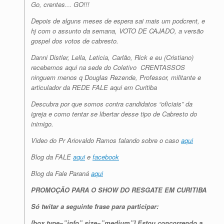
Go, crentes… GO!!!
Depois de alguns meses de espera sai mais um podcrent, e
hj com o assunto da semana, VOTO DE CAJADO, a versão
gospel dos votos de cabresto.
Danni Distler, Lella, Leticia, Carlão, Rick e eu (Cristiano)
recebemos aqui na sede do Coletivo CRENTASSOS
ninguem menos q Douglas Rezende, Professor, militante e
articulador da REDE FALE aqui em Curitiba
Descubra por que somos contra candidatos “oficiais” da
igreja e como tentar se libertar desse tipo de Cabresto do
inimigo.
Video do Pr Ariovaldo Ramos falando sobre o caso
aqui
Blog da FALE
aqui
e
facebook
Blog da Fale Paraná
aqui
PROMOÇÃO PARA O SHOW DO RESGATE EM CURITIBA
Só twitar a seguinte frase para participar:
[box type=”info” size=”medium”] Estou concorrendo a