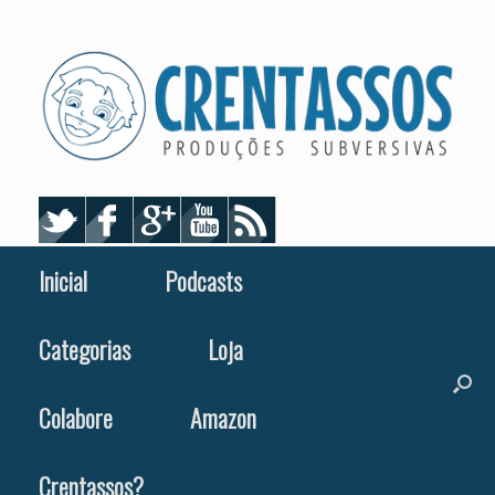
Skip
to
content
Inicial
Podcasts
Categorias
Loja
Colabore
Amazon
Crentassos?