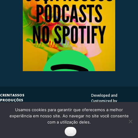
CRENTASSOS
Developed and
PRODUÇÕES
Customized by
SUBVERSIVAS
HENRIQUE SERRAT | LP
Usamos cookies para garantir que oferecemos a melhor
COPYLEFT
©
2009
DESIGN
CRENTASSOS
experiência em nosso site. Ao navegar no site você consente
Using
Vantage Theme
and
CURITIBA/PR - BRASIL
com a utilização deles.
WordPress.org
Ok