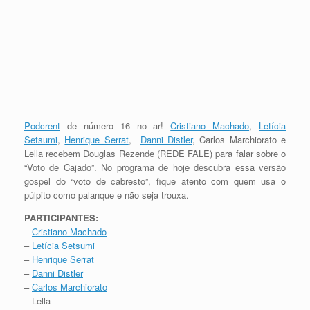
Podcrent
de número 16 no ar!
Cristiano Machado
,
Letícia
Setsumi
,
Henrique Serrat
,
Danni Distler
, Carlos Marchiorato e
Lella recebem Douglas Rezende (REDE FALE) para falar sobre o
“Voto de Cajado”. No programa de hoje descubra essa versão
gospel do “voto de cabresto”, fique atento com quem usa o
púlpito como palanque e não seja trouxa.
PARTICIPANTES:
–
Cristiano Machado
–
Letícia Setsumi
–
Henrique Serrat
–
Danni Distler
–
Carlos Marchiorato
– Lella