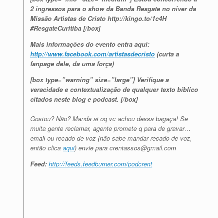
2 ingressos para o show da Banda Resgate no niver da
Missão Artistas de Cristo http://kingo.to/1c4H
#ResgateCuritiba [/box]
Mais informações do evento entra aqui:
http://www.facebook.com/artistasdecristo
(curta a
fanpage dele, da uma força)
[box type=”warning” size=”large”] Verifique a
veracidade e contextualização de qualquer texto bíblico
citados neste blog e podcast. [/box]
Gostou? Não? Manda ai oq vc achou dessa bagaça! Se
muita gente reclamar, agente promete q para de gravar…
email ou recado de voz (não sabe mandar recado de voz,
então clica
aqui
) envie para crentassos@gmail.com
Feed:
http://feeds.feedburner.com/podcrent