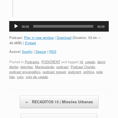
Tocador
00:00
00:00
de
áudio
Podcast:
Play in new window
|
Download
(Duration: 53:44 —
49.4MB) |
Embed
Assine!
Spotify
|
Deezer
|
RSS
Posted in
Podcasts
,
PODCRENT
and tagged
16
,
cajado
,
danni
distler
,
eleições
,
Manipulação
,
podcast
,
Podcast Cristão
,
podcast envangélico
,
podcast gospel
,
podcrent
,
politica
,
rede
fale
,
voto
,
voto de cajado
.
Post navigation
←
RECADITOS 15 | Missões Urbanas