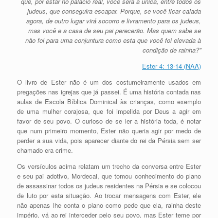
que, por estar no palácio real, você será a única, entre todos os
judeus, que conseguira escapar. Porque, se você ficar calada
agora, de outro lugar virá socorro e livramento para os judeus,
mas você e a casa de seu pai perecerão. Mas quem sabe se
não foi para uma conjuntura como esta que você foi elevada à
condição de rainha?”
Ester 4: 13-14 (NAA)
O livro de Ester não é um dos costumeiramente usados em
pregações nas igrejas que já passei. É uma história contada nas
aulas de Escola Bíblica Dominical às crianças, como exemplo
de uma mulher corajosa, que foi impelida por Deus a agir em
favor de seu povo. O curioso de se ler a história toda, é notar
que num primeiro momento, Ester não queria agir por medo de
perder a sua vida, pois aparecer diante do rei da Pérsia sem ser
chamado era crime.
Os versículos acima relatam um trecho da conversa entre Ester
e seu pai adotivo, Mordecai, que tomou conhecimento do plano
de assassinar todos os judeus residentes na Pérsia e se colocou
de luto por esta situação. Ao trocar mensagens com Ester, ele
não apenas lhe conta o plano como pede que ela, rainha deste
império, vá ao rei interceder pelo seu povo, mas Ester teme por