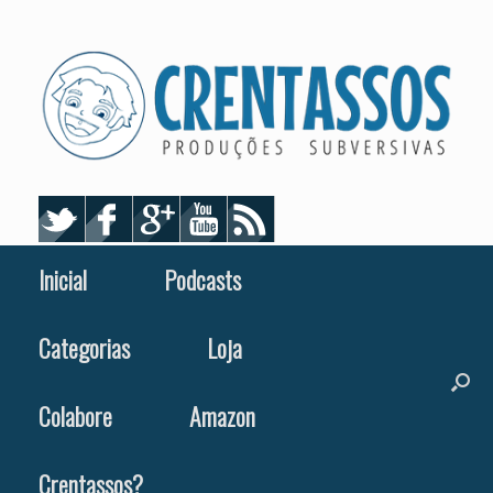
Skip
to
content
Inicial
Podcasts
Categorias
Loja
Colabore
Amazon
Crentassos?