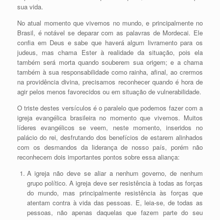
sua vida.
No atual momento que vivemos no mundo, e principalmente no
Brasil, é notável se deparar com as palavras de Mordecai. Ele
confia em Deus e sabe que haverá algum livramento para os
judeus, mas chama Ester à realidade da situação, pois ela
também será morta quando souberem sua origem; e a chama
também à sua responsabilidade como rainha, afinal, ao crermos
na providência divina, precisamos reconhecer quando é hora de
agir pelos menos favorecidos ou em situação de vulnerabilidade.
O triste destes versículos é o paralelo que podemos fazer com a
igreja evangélica brasileira no momento que vivemos. Muitos
líderes evangélicos se veem, neste momento, inseridos no
palácio do rei, desfrutando dos benefícios de estarem alinhados
com os desmandos da liderança de nosso país, porém não
reconhecem dois importantes pontos sobre essa aliança:
A igreja não deve se aliar a nenhum governo, de nenhum
grupo político. A igreja deve ser resistência à todas as forças
do mundo, mas principalmente resistência às forças que
atentam contra à vida das pessoas. E, leia-se, de todas as
pessoas, não apenas daquelas que fazem parte do seu