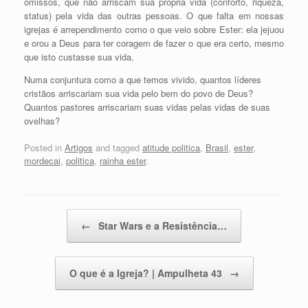
omissos, que não arriscam sua própria vida (conforto, riqueza,
status) pela vida das outras pessoas. O que falta em nossas
igrejas é arrependimento como o que veio sobre Ester: ela jejuou
e orou a Deus para ter coragem de fazer o que era certo, mesmo
que isto custasse sua vida.
Numa conjuntura como a que temos vivido, quantos líderes
cristãos arriscariam sua vida pelo bem do povo de Deus?
Quantos pastores arriscariam suas vidas pelas vidas de suas
ovelhas?
Posted in
Artigos
and tagged
atitude politica
,
Brasil
,
ester
,
mordecai
,
politica
,
rainha ester
.
Post navigation
←
Star Wars e a Resistência…
O que é a Igreja? | Ampulheta 43
→