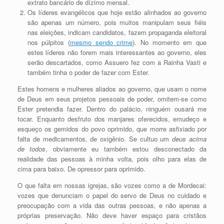
extrato bancário de dízimo mensal.
Os líderes evangélicos que hoje estão alinhados ao governo
são apenas um número, pois muitos manipulam seus fiéis
nas eleições, indicam candidatos, fazem propaganda eleitoral
nos púlpitos (
mesmo sendo crime
). No momento em que
estes líderes não forem mais interessantes ao governo, eles
serão descartados, como Assuero fez com a Rainha Vasti e
também tinha o poder de fazer com Ester.
Estes homens e mulheres aliados ao governo, que usam o nome
de Deus em seus projetos pessoais de poder, omitem-se como
Ester pretendia fazer. Dentro do palácio, ninguém ousará me
tocar. Enquanto desfruto dos manjares oferecidos, emudeço e
esqueço os gemidos do povo oprimido, que morre asfixiado por
falta de medicamentos, de oxigênio. Se cultuo um
deus acima
de todos
, obviamente eu também estou desconectado da
realidade das pessoas à minha volta, pois olho para elas de
cima para baixo. De opressor para oprimido.
O que falta em nossas igrejas, são vozes como a de Mordecai:
vozes que denunciam o papel do servo de Deus no cuidado e
preocupação com a vida das outras pessoas, e não apenas a
próprias preservação. Não deve haver espaço para cristãos