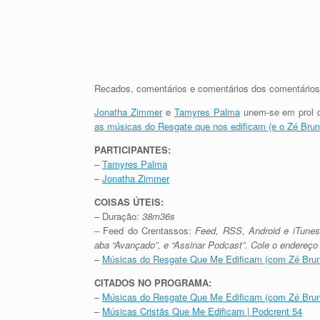
Recados, comentários e comentários dos comentário
Jonatha Zimmer
e
Tamyres Palma
unem-se em prol d
as músicas do Resgate que nos edificam (e o Zé Bru
PARTICIPANTES:
–
Tamyres Palma
–
Jonatha Zimmer
COISAS ÚTEIS:
– Duração:
38m36s
– Feed do Crentassos:
Feed, RSS, Android e iTune
aba “Avançado”, e “Assinar Podcast”. Cole o endereç
–
Músicas do Resgate Que Me Edificam (com Zé Bruno
CITADOS NO PROGRAMA:
–
Músicas do Resgate Que Me Edificam (com Zé Bruno
–
Músicas Cristãs Que Me Edificam | Podcrent 54