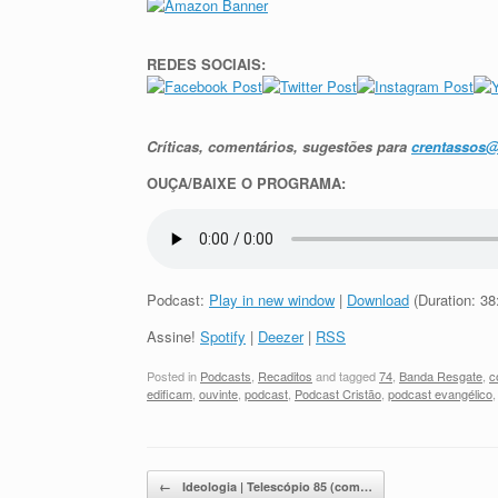
REDES SOCIAIS:
Críticas, comentários, sugestões para
crentassos
OUÇA/BAIXE O PROGRAMA:
Podcast:
Play in new window
|
Download
(Duration: 3
Assine!
Spotify
|
Deezer
|
RSS
Posted in
Podcasts
,
Recaditos
and tagged
74
,
Banda Resgate
,
c
edificam
,
ouvinte
,
podcast
,
Podcast Cristão
,
podcast evangélico
Post navigation
←
Ideologia | Telescópio 85 (com…