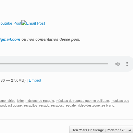
@gmail.com
ou nos comentários desse post.
8:36 — 27.0MB) |
Embed
omentários
,
leitor
,
músicas do resgate
,
músicas do resgate que me edificam
,
musicas que
,
podcast gospel
,
recaditos
,
recado
,
recados
,
resgate
,
video-destaque
,
ze bruno
.
Ten Years Challenge | Podcrent 75
→