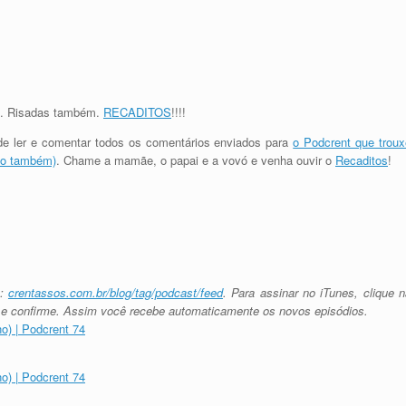
s. Risadas também.
RECADITOS
!!!!
e ler e comentar todos os comentários enviados para
o Podcrent que troux
no também)
. Chame a mamãe, o papai e a vovó e venha ouvir o
Recaditos
!
s:
crentassos.com.br/blog/tag/podcast/feed
. Para assinar no iTunes, clique n
o e confirme. Assim você recebe automaticamente os novos episódios.
) | Podcrent 74
) | Podcrent 74