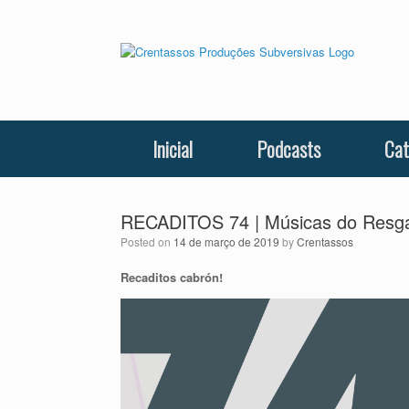
Skip
to
content
Inicial
Podcasts
Cat
RECADITOS 74 | Músicas do Resga
Posted on
14 de março de 2019
by
Crentassos
Recaditos cabrón!