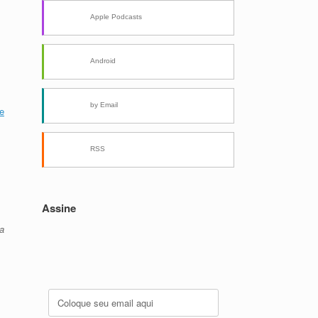
Apple Podcasts
Android
by Email
e
RSS
Assine
a