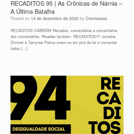
RECADITOS 95 | As Crônicas de Nárnia –
A Última Batalha
Posted on
14 de dezembro de 2020
by
Crentassos
RECADITOS CABRÓN! Recados, comentários e comentários
dos comentários. Risadas também. RECADITOS!!!! Jonatha
Zimmer e Tamyres Palma unem-se em prol de ler e comentar
todos […]