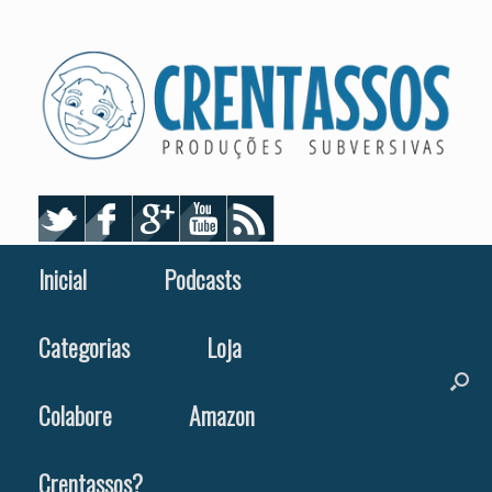
Skip
to
content
Inicial
Podcasts
Categorias
Loja
Colabore
Amazon
Crentassos?