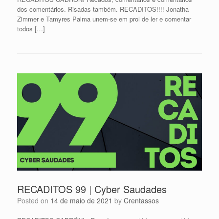
dos comentários. Risadas também. RECADITOS!!!! Jonatha
Zimmer e Tamyres Palma unem-se em prol de ler e comentar
todos […]
RECADITOS 99 | Cyber Saudades
Posted on
14 de maio de 2021
by
Crentassos