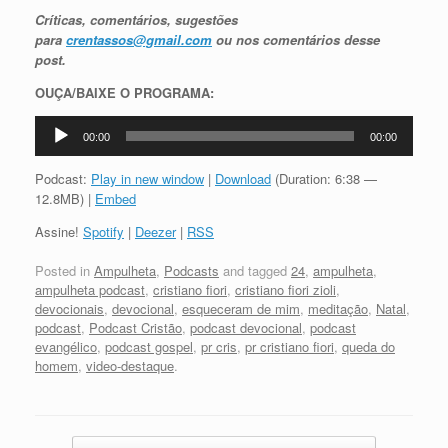
Críticas, comentários, sugestões
para
crentassos@gmail.com
ou nos comentários desse
post.
OUÇA/BAIXE O PROGRAMA:
Tocador
00:00
00:00
de
áudio
Podcast:
Play in new window
|
Download
(Duration: 6:38 —
12.8MB) |
Embed
Assine!
Spotify
|
Deezer
|
RSS
Posted in
Ampulheta
,
Podcasts
and tagged
24
,
ampulheta
,
ampulheta podcast
,
cristiano fiori
,
cristiano fiori zioli
,
devocionais
,
devocional
,
esqueceram de mim
,
meditação
,
Natal
,
podcast
,
Podcast Cristão
,
podcast devocional
,
podcast
evangélico
,
podcast gospel
,
pr cris
,
pr cristiano fiori
,
queda do
homem
,
video-destaque
.
Post navigation