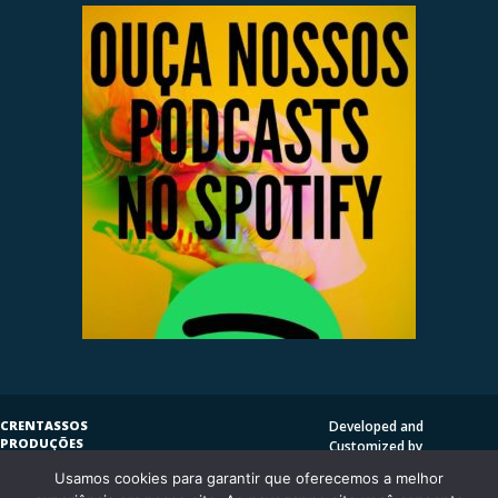
CRENTASSOS
Developed and
PRODUÇÕES
Customized by
SUBVERSIVAS
HENRIQUE SERRAT | LP
Usamos cookies para garantir que oferecemos a melhor
COPYLEFT
©
2009
DESIGN
CRENTASSOS