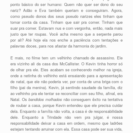
ponto básico do ser humano: Quem não quer ser dono do seu
nariz? Adão e Eva também queriam e conseguiram. Agora,
como pseudo donos dos seus pseudo narizes eles tinham que
tomar conta da casa. Tinham que sair pra comer. Tinham que
suar pra comer. Estavam nus e com vergonha, então, nada mais
justo que ter roupas. Você acha mesmo que a serpente parou
por ali? Até hoje ela nos enche a paciência com tentações e
palavras doces, para nos afastar da harmonia do jardim.
E mais, no filme tem um velhinho chamado de assassino. Ele
era vizinho ali da casa dos McCallister. O Kevin tinha horror só
de olhar pra ele. Eles acabam se conhecendo melhor na igreja,
onde a netinha do velhinho está ensaiando para a apresentação
de natal, que ele não poderia ver, por conta de uma briga com o
filho (pai da menina). Kevin, já sentindo saudade da família, diz
ao velhinho pra ele tentar se reconciliar com seu filho, afinal, era
Natal. Os
bandidos molhados
não conseguem êxito na tentativa
de roubar a casa, porque Kevin entendeu que ele precisa cuidar
dela. Enquanto a família não volta, a casa é de responsabilidade
dele. Enquanto a Trindade não vem pra julgar, é nossa
responsabilidade deixar a casa em ordem, mesmo que ladrões
estejam tentando arruinar com ela. Essa casa pode ser sua vida,