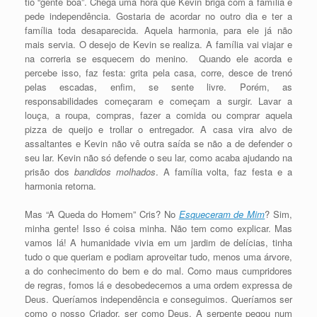
tio “gente boa”. Chega uma hora que Kevin briga com a família e
pede independência. Gostaria de acordar no outro dia e ter a
família toda desaparecida. Aquela harmonia, para ele já não
mais servia. O desejo de Kevin se realiza. A família vai viajar e
na correria se esquecem do menino. Quando ele acorda e
percebe isso, faz festa: grita pela casa, corre, desce de trenó
pelas escadas, enfim, se sente livre. Porém, as
responsabilidades começaram e começam a surgir. Lavar a
louça, a roupa, compras, fazer a comida ou comprar aquela
pizza de queijo e trollar o entregador. A casa vira alvo de
assaltantes e Kevin não vê outra saída se não a de defender o
seu lar. Kevin não só defende o seu lar, como acaba ajudando na
prisão dos
bandidos molhados
. A família volta, faz festa e a
harmonia retorna.
Mas “A Queda do Homem” Cris? No
Esqueceram de Mim
? Sim,
minha gente! Isso é coisa minha. Não tem como explicar. Mas
vamos lá! A humanidade vivia em um jardim de delícias, tinha
tudo o que queriam e podiam aproveitar tudo, menos uma árvore,
a do conhecimento do bem e do mal. Como maus cumpridores
de regras, fomos lá e desobedecemos a uma ordem expressa de
Deus. Queríamos independência e conseguimos. Queríamos ser
como o nosso Criador, ser como Deus. A serpente pegou num