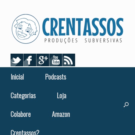
Skip
to
content
Inicial
Podcasts
Categorias
Loja
Colabore
Amazon
Crentassos?