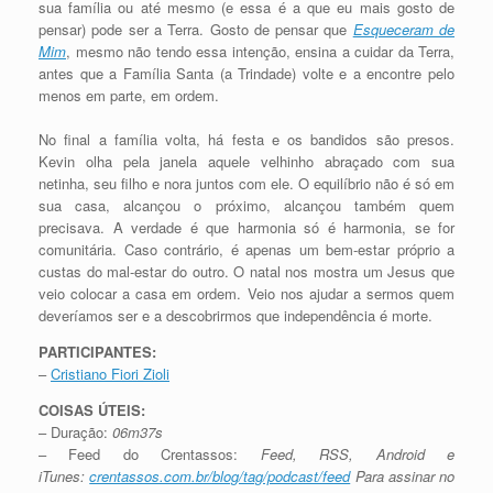
sua família ou até mesmo (e essa é a que eu mais gosto de
pensar) pode ser a Terra. Gosto de pensar que
Esqueceram de
Mim
, mesmo não tendo essa intenção, ensina a cuidar da Terra,
antes que a Família Santa (a Trindade) volte e a encontre pelo
menos em parte, em ordem.
No final a família volta, há festa e os bandidos são presos.
Kevin olha pela janela aquele velhinho abraçado com sua
netinha, seu filho e nora juntos com ele. O equilíbrio não é só em
sua casa, alcançou o próximo, alcançou também quem
precisava. A verdade é que harmonia só é harmonia, se for
comunitária. Caso contrário, é apenas um bem-estar próprio a
custas do mal-estar do outro. O natal nos mostra um Jesus que
veio colocar a casa em ordem. Veio nos ajudar a sermos quem
deveríamos ser e a descobrirmos que independência é morte.
PARTICIPANTES:
–
Cristiano Fiori Zioli
COISAS ÚTEIS:
– Duração:
06m37s
– Feed do Crentassos:
Feed, RSS, Android e
iTunes:
crentassos.com.br/blog/tag/podcast/feed
Para assinar no