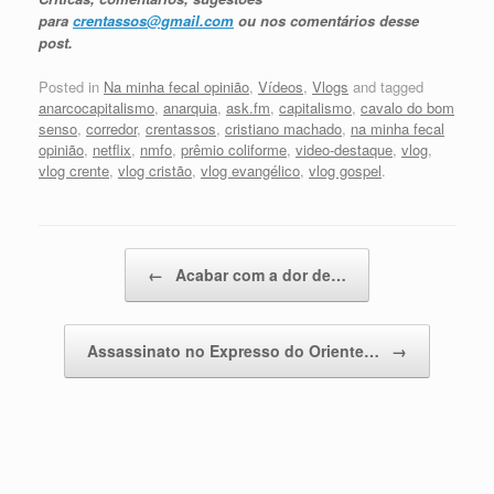
para
crentassos@gmail.com
ou nos comentários desse
post.
Posted in
Na minha fecal opinião
,
Vídeos
,
Vlogs
and tagged
anarcocapitalismo
,
anarquia
,
ask.fm
,
capitalismo
,
cavalo do bom
senso
,
corredor
,
crentassos
,
cristiano machado
,
na minha fecal
opinião
,
netflix
,
nmfo
,
prêmio coliforme
,
video-destaque
,
vlog
,
vlog crente
,
vlog cristão
,
vlog evangélico
,
vlog gospel
.
Post navigation
←
Acabar com a dor de…
Assassinato no Expresso do Oriente…
→