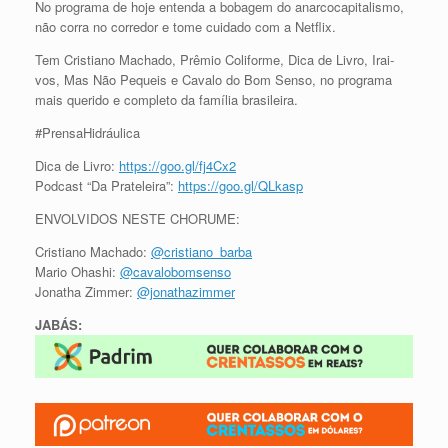
No programa de hoje entenda a bobagem do anarcocapitalismo,
não corra no corredor e tome cuidado com a Netflix.
Tem Cristiano Machado, Prêmio Coliforme, Dica de Livro, Irai-
vos, Mas Não Pequeis e Cavalo do Bom Senso, no programa
mais querido e completo da família brasileira.
#PrensaHidráulica
Dica de Livro:
https://goo.gl/fj4Cx2
Podcast “Da Prateleira”:
https://goo.gl/QLkasp
ENVOLVIDOS NESTE CHORUME:
Cristiano Machado:
@cristiano_barba
Mario Ohashi:
@cavalobomsenso
Jonatha Zimmer:
@jonathazimmer
JABÁS: