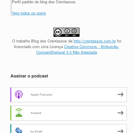
Perfil padrão do blog dos Crentassos.
Veja todos os posts
O trabalho
Blog dos Crentassos
de
http://crentassos.com.br
foi
licenciado com uma Licença
Creative Commons - Atribuição-
CompartilhaIgual 3.0 Não Adaptada
.
Assinar o podcast
Apple Podcasts
Android
by Email