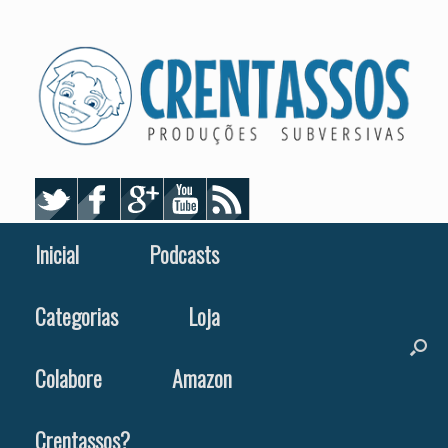
Skip
to
content
Inicial
Podcasts
Categorias
Loja
Colabore
Amazon
Crentassos?