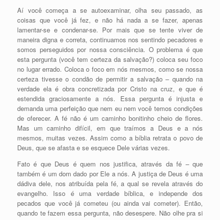
Aí você começa a se autoexaminar, olha seu passado, as
coisas que você já fez, e não há nada a se fazer, apenas
lamentar-se e condenar-se. Por mais que se tente viver de
maneira digna e correta, continuamos nos sentindo pecadores e
somos perseguidos por nossa consciência. O problema é que
esta p
ergunta (você tem certeza da salvação?) coloca seu foco
no lugar errado. Coloca o foco em nós mesmos, como se nossa
certeza tivesse o condão de permitir a salvação – quando na
verdade ela é obra concretizada por Cristo na cruz, e que é
estendida graciosamente a nós. Essa pergunta é injusta e
demanda uma perfeição que nem eu nem você temos condições
de oferecer. A fé não é um caminho bonitinho cheio de flores.
Mas um caminho difícil, em que traímos a Deus e a nós
mesmos, muitas vezes. Assim como a bíblia retrata o povo de
Deus, que se afasta e se esquece Dele várias vezes.
Fato é que Deus é quem nos justifica, através da fé – que
também é um dom dado por Ele a nós. A justiça de Deus é uma
dádiva dele, nos atribuída pela fé, a qual se revela através do
evangelho. Isso é uma verdade bíblica, e independe dos
pecados que você já cometeu (ou ainda vai cometer). Então,
quando te fazem essa pergunta, não desespere. Não olhe pra si