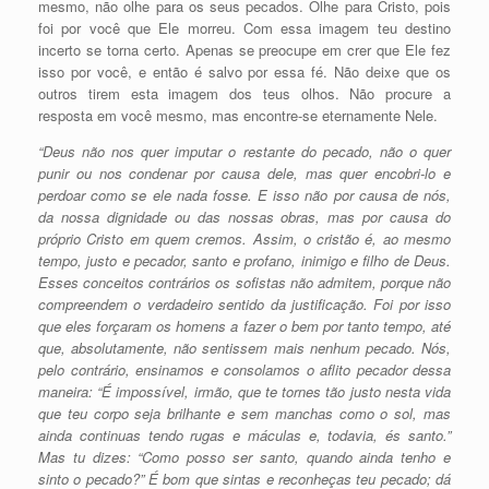
mesmo, não olhe para os seus pecados. Olhe para Cristo, pois
foi por você que Ele morreu. Com essa imagem teu destino
incerto se torna certo. Apenas se preocupe em crer que Ele fez
isso por você, e então é salvo por essa fé. Não deixe que os
outros tirem esta imagem dos teus olhos. Não procure a
resposta em você mesmo, mas encontre-se eternamente Nele.
“Deus não nos quer imputar o restante do pecado, não o quer
punir ou nos condenar por causa dele, mas quer encobri-lo e
perdoar como se ele nada fosse. E isso não por causa de nós,
da nossa dignidade ou das nossas obras, mas por causa do
próprio Cristo em quem cremos. Assim, o cristão é, ao mesmo
tempo, justo e pecador, santo e profano, inimigo e filho de Deus.
Esses conceitos contrários os sofistas não admitem, porque não
compreendem o verdadeiro sentido da justificação. Foi por isso
que eles forçaram os homens a fazer o bem por tanto tempo, até
que, absolutamente, não sentissem mais nenhum pecado. Nós,
pelo contrário, ensinamos e consolamos o aflito pecador dessa
maneira: “É impossível, irmão, que te tornes tão justo nesta vida
que teu corpo seja brilhante e sem manchas como o sol, mas
ainda continuas tendo rugas e máculas e, todavia, és santo.”
Mas tu dizes: “Como posso ser santo, quando ainda tenho e
sinto o pecado?” É bom que sintas e reconheças teu pecado; dá