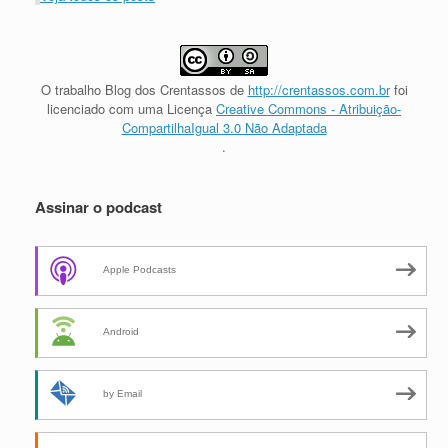
O trabalho
Blog dos Crentassos
de
http://crentassos.com.br
foi
licenciado com uma Licença
Creative Commons - Atribuição-
CompartilhaIgual 3.0 Não Adaptada
.
Assinar o podcast
Apple Podcasts
Android
by Email