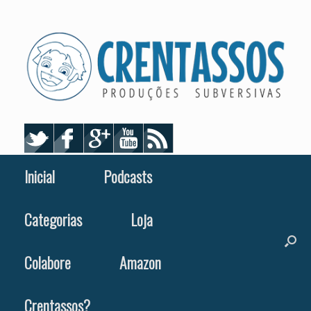
Skip
to
content
Inicial
Podcasts
Categorias
Loja
Colabore
Amazon
Crentassos?