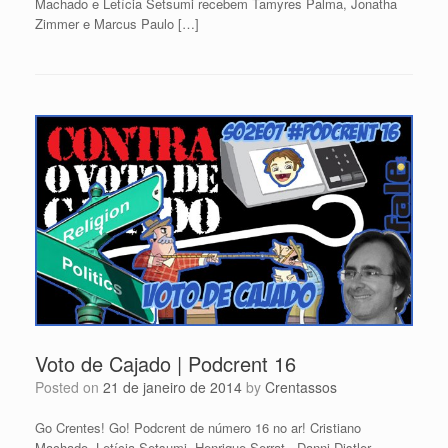
Machado e Letícia Setsumi recebem Tamyres Palma, Jonatha
Zimmer e Marcus Paulo […]
Voto de Cajado | Podcrent 16
Posted on
21 de janeiro de 2014
by
Crentassos
Go Crentes! Go! Podcrent de número 16 no ar! Cristiano
Machado, Letícia Setsumi, Henrique Serrat, Danni Distler,