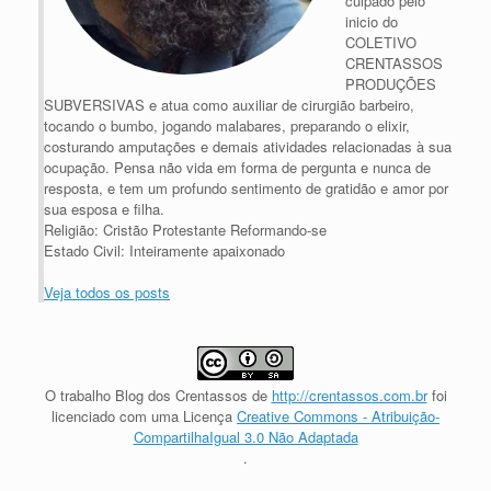
culpado pelo
inicio do
COLETIVO
CRENTASSOS
PRODUÇÕES
SUBVERSIVAS e atua como auxiliar de cirurgião barbeiro,
tocando o bumbo, jogando malabares, preparando o elixir,
costurando amputações e demais atividades relacionadas à sua
ocupação. Pensa não vida em forma de pergunta e nunca de
resposta, e tem um profundo sentimento de gratidão e amor por
sua esposa e filha.
Religião: Cristão Protestante Reformando-se
Estado Civil: Inteiramente apaixonado
Veja todos os posts
O trabalho
Blog dos Crentassos
de
http://crentassos.com.br
foi
licenciado com uma Licença
Creative Commons - Atribuição-
CompartilhaIgual 3.0 Não Adaptada
.