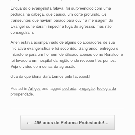
Enquanto o evangelista falava, foi surpreendido com uma
pedrada na cabeça, que causou um corte profundo. Os
transeuntes que haviam parado para ouvir a mensagem do
Evangelho, tentaram impedir a fuga do agressor, mas não
conseguiram.
Arlen estava acompanhado de alguns colaboradores de sua
iniciativa evangelística e foi socorrido. Sangrando, entregou o
microfone para um homem identificado apenas como Ronaldo, e
foi levado a um hospital da região onde recebeu três pontos.
Veja o vídeo com cenas da agressão:
dica da queridona Sara Lemos pelo facebook!
Posted in
Artigos
and tagged
pedrada
,
pregação
,
teologia da
prosperidade
.
Post navigation
←
496 anos de Reforma Protestante!…