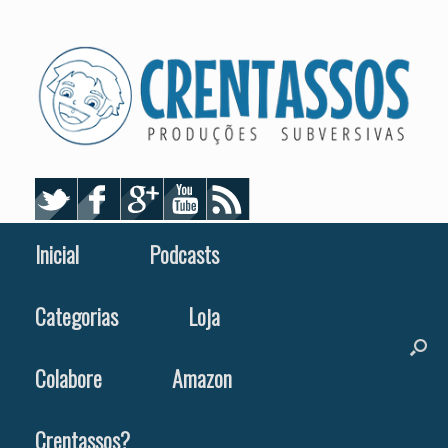
Skip
to
content
Inicial
Podcasts
Categorias
Loja
Colabore
Amazon
Crentassos?