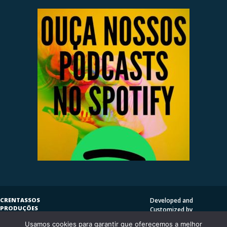
CRENTASSOS
Developed and
PRODUÇÕES
Customized by
SUBVERSIVAS
HENRIQUE SERRAT | LP
Usamos cookies para garantir que oferecemos a melhor
COPYLEFT
©
2009