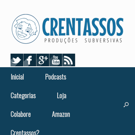
Skip
to
content
Inicial
Podcasts
Categorias
Loja
Colabore
Amazon
Crentassos?