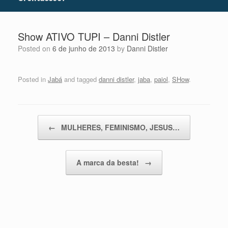
Show ATIVO TUPI – Danni Distler
Posted on
6 de junho de 2013
by
Danni Distler
Posted in
Jabá
and tagged
danni distler
,
jaba
,
paiol
,
SHow
.
Post navigation
←
MULHERES, FEMINISMO, JESUS…
A marca da besta!
→