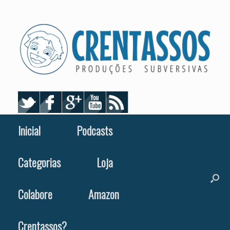
Skip
to
content
Inicial
Podcasts
Categorias
Loja
Colabore
Amazon
Crentassos?