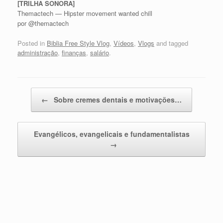
[TRILHA SONORA]
Themactech — Hipster movement wanted chill
por @themactech
Posted in
Biblia Free Style Vlog
,
Vídeos
,
Vlogs
and tagged
administração
,
finanças
,
salário
.
Post navigation
←
Sobre cremes dentais e motivações…
Evangélicos, evangelicais e fundamentalistas
→