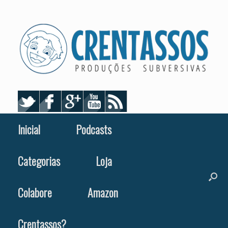
Skip
to
content
Inicial
Podcasts
Categorias
Loja
Colabore
Amazon
Crentassos?