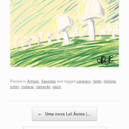
Posted in
Artigos
,
Sessões
and tagged
cansaço
,
fardo
,
história
,
lurian
,
mateus
,
narração
,
peso
.
Post navigation
←
Uma nova Lei Áurea |…