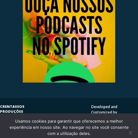
CRENTASSOS
Developed and
PRODUÇÕES
Customized by
SUBVERSIVAS
HENRIQUE SERRAT | LP
Usamos cookies para garantir que oferecemos a melhor
COPYLEFT
©
2009
DESIGN
CRENTASSOS
experiência em nosso site. Ao navegar no site você consente
Using
Vantage Theme
and
CURITIBA/PR - BRASIL
com a utilização deles.
WordPress.org