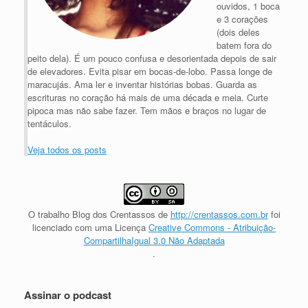
ouvidos, 1 boca
e 3 corações
(dois deles
batem fora do
peito dela). É um pouco confusa e desorientada depois de sair
de elevadores. Evita pisar em bocas-de-lobo. Passa longe de
maracujás. Ama ler e inventar histórias bobas. Guarda as
escrituras no coração há mais de uma década e meia. Curte
pipoca mas não sabe fazer. Tem mãos e braços no lugar de
tentáculos.
Veja todos os posts
O trabalho
Blog dos Crentassos
de
http://crentassos.com.br
foi
licenciado com uma Licença
Creative Commons - Atribuição-
CompartilhaIgual 3.0 Não Adaptada
.
Assinar o podcast