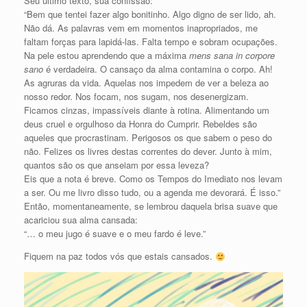
Seu último texto, sua confissão:
“Bem que tentei fazer algo bonitinho. Algo digno de ser lido, ah.
Não dá. As palavras vem em momentos inapropriados, me
faltam forças para lapidá-las. Falta tempo e sobram ocupações.
Na pele estou aprendendo que a máxima
mens sana in corpore
sano
é verdadeira. O cansaço da alma contamina o corpo. Ah!
As agruras da vida. Aquelas nos impedem de ver a beleza ao
nosso redor. Nos focam, nos sugam, nos desenergizam.
Ficamos cinzas, impassíveis diante à rotina. Alimentando um
deus cruel e orgulhoso da Honra do Cumprir. Rebeldes são
aqueles que procrastinam. Perigosos os que sabem o peso do
não. Felizes os livres destas correntes do dever. Junto à mim,
quantos são os que anseiam por essa leveza?
Eis que a nota é breve. Como os Tempos do Imediato nos levam
a ser. Ou me livro disso tudo, ou a agenda me devorará. É isso.”
Então, momentaneamente, se lembrou daquela brisa suave que
acariciou sua alma cansada:
“… o meu jugo é suave e o meu fardo é leve.”
Fiquem na paz todos vós que estais cansados.