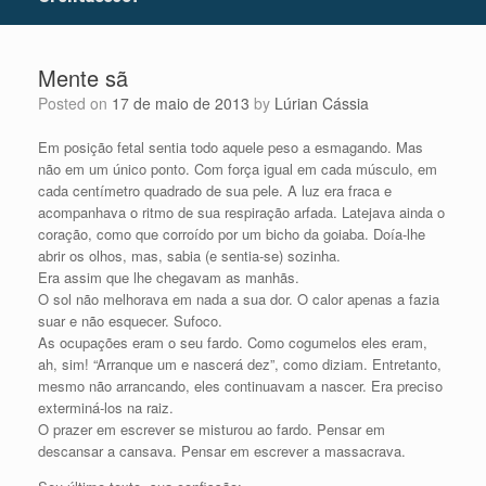
Mente sã
Posted on
17 de maio de 2013
by
Lúrian Cássia
Em posição fetal sentia todo aquele peso a esmagando. Mas
não em um único ponto. Com força igual em cada músculo, em
cada centímetro quadrado de sua pele. A luz era fraca e
acompanhava o ritmo de sua respiração arfada. Latejava ainda o
coração, como que corroído por um bicho da goiaba. Doía-lhe
abrir os olhos, mas, sabia (e sentia-se) sozinha.
Era assim que lhe chegavam as manhãs.
O sol não melhorava em nada a sua dor. O calor apenas a fazia
suar e não esquecer. Sufoco.
As ocupações eram o seu fardo.
Como cogumelos eles eram,
ah, sim! “Arranque um e nascerá dez”, como diziam. Entretanto,
mesmo não arrancando, eles continuavam a nascer. Era preciso
exterminá-los na raiz.
O prazer em escrever se misturou ao fardo. Pensar em
descansar a cansava. Pensar em escrever a massacrava.