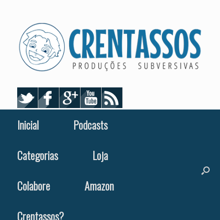
Skip
to
content
Inicial
Podcasts
Categorias
Loja
Colabore
Amazon
Crentassos?