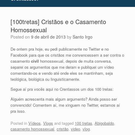
[100tretas] Cristãos e o Casamento
Homossexual
Posted on
9 de abril de 2013
by
Santo Irgo
De ontem pra hoje, eu pedi publicamente no Twitter e no
Facebook para que os cristãos me convencessem a ser contra o
casamento
civil
homossexual, depois de muita conversa,
separei os argumentos que me deram e publiquei um vídeo
comentando-os e vendo até onde eles se mantinham, seja
teológica, biológica ou linguisticamente.
Segue aí pra vocês aqui no Crentassos um dos 100 tretas:
Alguém acrescenta mais algum argumento? Ainda posso ser
convencido! Comentem aí, me xinguem no Twitter, estamos aí
pra isso.
Posted in
Vídeos
,
Vlogs
and tagged
100 tretas
,
Abigobaldo
,
casamento homossexual
,
cristão
,
video
,
vlog
.