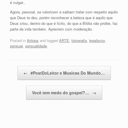
é vulgar..
Agora, pessoal, se valorizem e saibam tratar com respeito aquilo
que Deus te deu, porém reconhecer a beleza que é aquilo que
Deus criou, dentro do que é lícito, do que a Bíblia não proibe, faz
parte da vida também. Apreciem com moderação.
Posted in
Artigos
and tagged
ARTE
,
fotografia
,
legalismo
,
sensual
,
sensualidade
.
Post navigation
←
#PostDoLeitor e Musicas Do Mundo…
Você tem medo do gospel?…
→