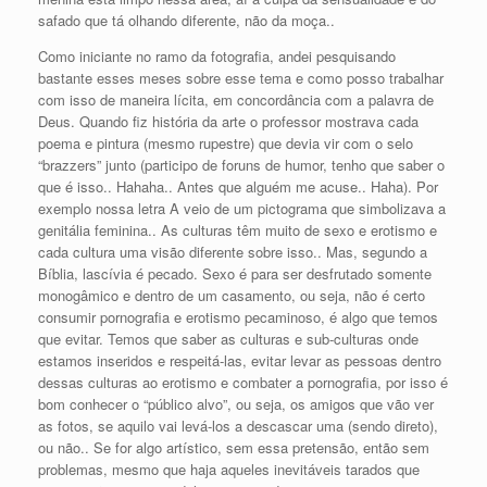
safado que tá olhando diferente, não da moça..
Como iniciante no ramo da fotografia, andei pesquisando
bastante esses meses sobre esse tema e como posso trabalhar
com isso de maneira lícita, em concordância com a palavra de
Deus. Quando fiz história da arte o professor mostrava cada
poema e pintura (mesmo rupestre) que devia vir com o selo
“brazzers” junto (participo de foruns de humor, tenho que saber o
que é isso.. Hahaha.. Antes que alguém me acuse.. Haha). Por
exemplo nossa letra A veio de um pictograma que simbolizava a
genitália feminina.. As culturas têm muito de sexo e erotismo e
cada cultura uma visão diferente sobre isso.. Mas, segundo a
Bíblia, lascívia é pecado. Sexo é para ser desfrutado somente
monogâmico e dentro de um casamento, ou seja, não é certo
consumir pornografia e erotismo pecaminoso, é algo que temos
que evitar. Temos que saber as culturas e sub-culturas onde
estamos inseridos e respeitá-las, evitar levar as pessoas dentro
dessas culturas ao erotismo e combater a pornografia, por isso é
bom conhecer o “público alvo”, ou seja, os amigos que vão ver
as fotos, se aquilo vai levá-los a descascar uma (sendo direto),
ou não.. Se for algo artístico, sem essa pretensão, então sem
problemas, mesmo que haja aqueles inevitáveis tarados que