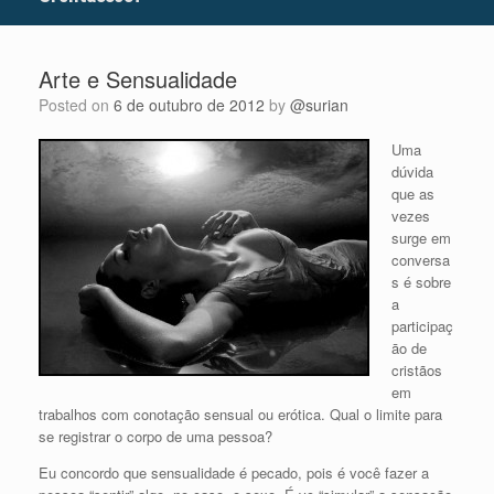
Arte e Sensualidade
Posted on
6 de outubro de 2012
by
@surian
Uma
dúvida
que as
vezes
surge em
conversa
s é sobre
a
participaç
āo de
cristãos
em
trabalhos com conotação sensual ou erótica. Qual o limite para
se registrar o corpo de uma pessoa?
Eu concordo que sensualidade é pecado, pois é você fazer a