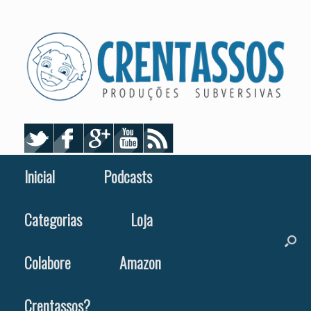
Skip
to
content
Inicial
Podcasts
Categorias
Loja
Colabore
Amazon
Crentassos?