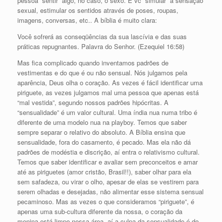
pessoa “sentir” algo, no caso, o sexo. É vc “simular” a sensação
sexual, estimular os sentidos através de poses, roupas,
imagens, conversas, etc.. A bíblia é muito clara:
Você sofrerá as conseqüências da sua lascívia e das suas
práticas repugnantes. Palavra do Senhor. (Ezequiel 16:58)
Mas fica complicado quando inventamos padrões de
vestimentas e do que é ou não sensual. Nós julgamos pela
aparência, Deus olha o coração. As vezes é fácil identificar uma
piriguete, as vezes julgamos mal uma pessoa que apenas está
“mal vestida”, segundo nossos padrões hipócritas. A
“sensualidade” é um valor cultural. Uma índia nua numa tribo é
diferente de uma modelo nua na playboy. Temos que saber
sempre separar o relativo do absoluto. A Bíblia ensina que
sensualidade, fora do casamento, é pecado. Mas ela não dá
padrões de modéstia e discrição, aí entra o relativismo cultural.
Temos que saber identificar e avaliar sem preconceitos e amar
até as piriguetes (amor cristão, Brasil!!), saber olhar para ela
sem safadeza, ou virar o olho, apesar de elas se vestirem para
serem olhadas e desejadas, não alimentar esse sistema sensual
pecaminoso. Mas as vezes o que consideramos “piriguete”, é
apenas uma sub-cultura diferente da nossa, o coração da
menina está limpo nessa área, aí a culpa da sensualidade é do