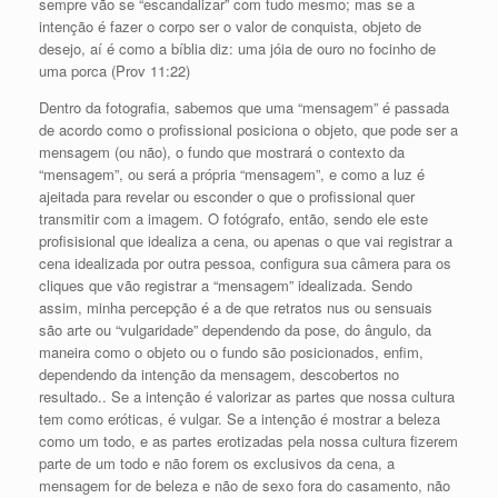
sempre vão se “escandalizar” com tudo mesmo; mas se a
intenção é fazer o corpo ser o valor de conquista, objeto de
desejo, aí é como a bíblia diz: uma jóia de ouro no focinho de
uma porca (Prov 11:22)
Dentro da fotografia, sabemos que uma “mensagem” é passada
de acordo como o profissional posiciona o objeto, que pode ser a
mensagem (ou não), o fundo que mostrará o contexto da
“mensagem”, ou será a própria “mensagem”, e como a luz é
ajeitada para revelar ou esconder o que o profissional quer
transmitir com a imagem. O fotógrafo, então, sendo ele este
profisisional que idealiza a cena, ou apenas o que vai registrar a
cena idealizada por outra pessoa, configura sua câmera para os
cliques que vão registrar a “mensagem” idealizada. Sendo
assim, minha percepção é a de que retratos nus ou sensuais
são arte ou “vulgaridade” dependendo da pose, do ângulo, da
maneira como o objeto ou o fundo são posicionados, enfim,
dependendo da intenção da mensagem, descobertos no
resultado.. Se a intenção é valorizar as partes que nossa cultura
tem como eróticas, é vulgar. Se a intenção é mostrar a beleza
como um todo, e as partes erotizadas pela nossa cultura fizerem
parte de um todo e não forem os exclusivos da cena, a
mensagem for de beleza e não de sexo fora do casamento, não