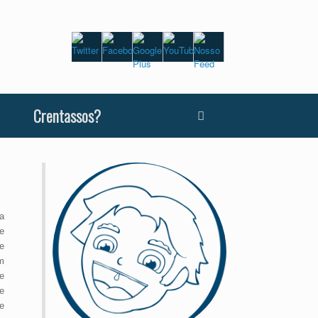
Crentassos?
a
e
e
m
e
e
e