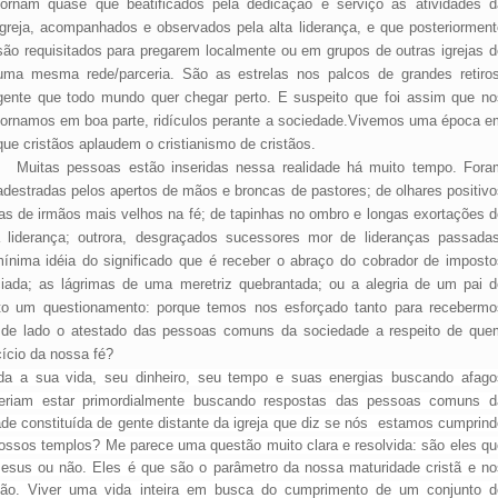
tornam quase que beatificados pela dedicação e serviço às atividades d
igreja, acompanhados e observados pela alta liderança, e que posteriorment
são requisitados para pregarem localmente ou em grupos de outras igrejas d
uma mesma rede/parceria. São as estrelas nos palcos de grandes retiros
gente que todo mundo quer chegar perto. E suspeito que foi assim que no
tornamos em boa parte, ridículos perante a sociedade.Vivemos uma época e
que
cristãos aplaudem o cristianismo de cristãos.
Muitas pessoas estão inseridas nessa realidade
há muito tempo
. Fora
adestradas pelos apertos de mãos e broncas de pastores; de olhares positivo
tas de irmãos mais velhos na fé; de tapinhas no ombro e longas exortações d
 liderança; outrora, desgraçados sucessores mor de lideranças passadas
nima idéia do significado que é receber o abraço do cobrador de imposto
ciada; as lágrimas de uma meretriz quebrantada; ou a alegria de um pai d
nto um questionamento: porque temos nos esforçado tanto para recebermo
o de lado o atestado das pessoas comuns da sociedade a respeito de que
ício da nossa fé?
oda a sua vida, seu dinheiro, seu tempo e suas energias buscando afago
veriam estar primordialmente buscando respostas das pessoas comuns d
ade constituída de gente distante da igreja que diz se nós estamos cumprind
sos templos? Me parece uma questão muito clara e resolvida: são eles qu
sus ou não. Eles é que são o parâmetro da nossa maturidade cristã e no
não.
Viver uma vida inteira em busca do cumprimento de um conjunto d