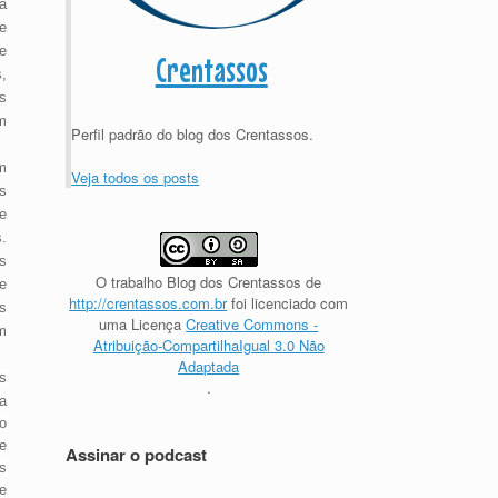
a
e
e
Crentassos
,
s
m
Perfil padrão do blog dos Crentassos.
m
Veja todos os posts
s
e
.
s
O trabalho
Blog dos Crentassos
de
e
http://crentassos.com.br
foi licenciado com
s
uma Licença
Creative Commons -
m
Atribuição-CompartilhaIgual 3.0 Não
Adaptada
s
.
a
o
e
Assinar o podcast
s
e