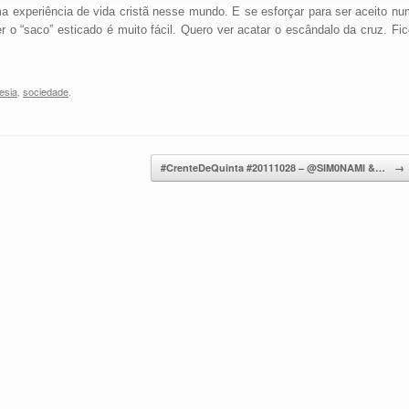
ma experiência de vida cristã nesse mundo. E s
e esforçar para ser aceito nu
r o “saco” esticado é muito fácil. Quero ver acatar o escândalo da cruz. Fi
esia
,
sociedade
.
#CrenteDeQuinta #20111028 – @SIM0NAMI &…
→