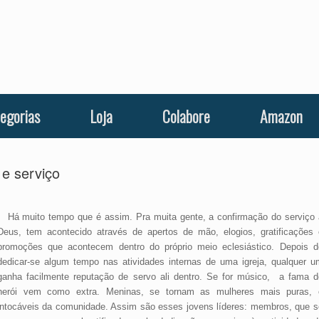
egorias
Loja
Colabore
Amazon
 e serviço
Há muito tempo que é assim. Pra muita gente, a confirmação do serviço 
Deus, tem acontecido através de apertos de mão, elogios, gratificações 
promoções que acontecem dentro do próprio meio eclesiástico. Depois d
dedicar-se algum tempo nas atividades internas de uma igreja, qualquer u
ganha facilmente reputação de servo ali dentro. Se for músico, a fama d
herói vem como extra. Meninas, se tornam as mulheres mais puras, 
intocáveis da comunidade. Assim são esses jovens líderes: membros, que s