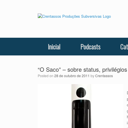
Skip
to
content
Inicial
Podcasts
Cat
“O Saco” – sobre status, privilégios
Posted on
28 de outubro de 2011
by
Crentassos