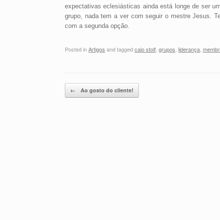
expectativas eclesiásticas ainda está longe de ser u
grupo, nada tem a ver com seguir o mestre Jesus.
Te
com a segunda opção.
Posted in
Artigos
and tagged
caio stolf
,
grupos
,
liderança
,
membr
Post navigation
←
Ao gosto do cliente!