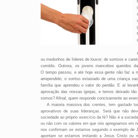
ou medonhos de líderes de louvor; de sorrisos e care
comitês. Outrora, os jovens mancebos queridos da
O
tempo passou, e até hoje essa gente não faz a mí
arrependido; o sorriso extasiado de uma criança sa
família que aprendeu o valor do perdão. E aí leva
aprovação das nossas igrejas, e temos deixado tã
somos? Afinal, quem responde concisamente ao exerc
A maioria massiva dos
crentes, tem gastado t
aprovativos de suas lideranças. Será que não de
sociedade ao próprio exercício da fé? Não é a socied
ou não com os valores em que nós apregoamos em nos
nos confirmam se estamos seguindo o exemplo de Je
apontam se estamos imitando a Jesus Cristo ou 