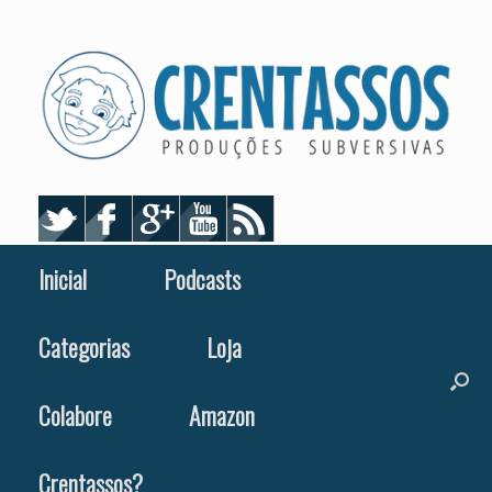
Skip
to
content
Inicial
Podcasts
Categorias
Loja
Colabore
Amazon
Crentassos?