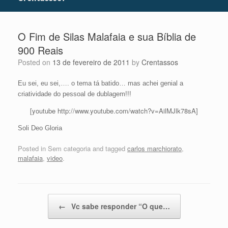
O Fim de Silas Malafaia e sua Bíblia de
900 Reais
Posted on
13 de fevereiro de 2011
by
Crentassos
Eu sei, eu sei,…. o tema tá batido… mas achei genial a
criatividade do pessoal de dublagem!!!
[youtube http://www.youtube.com/watch?v=AilMJlk78sA]
Soli Deo Gloria
Posted in Sem categoria and tagged
carlos marchiorato
,
malafaia
,
video
.
Post navigation
←
Vc sabe responder “O que…