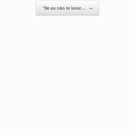
“Se eu não te lavar…
→