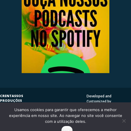
CRENTASSOS
Developed and
PRODUÇÕES
Customized by
SUBVERSIVAS
HENRIQUE SERRAT | LP
Usamos cookies para garantir que oferecemos a melhor
COPYLEFT
©
2009
DESIGN
CRENTASSOS
experiência em nosso site. Ao navegar no site você consente
Using
Vantage Theme
and
CURITIBA/PR - BRASIL
com a utilização deles.
WordPress.org
Ok