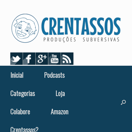
Skip
to
content
Inicial
Podcasts
Categorias
Loja
Colabore
Amazon
Crentassos?