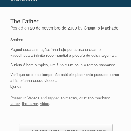
The Father
Posted on
20 de novembro de 2009
by
Cristiano Machado
Shalom ….
Peguei essa animaçãozinha hoje por acaso enquanto
vasculhava a infinita rede mundial a procura de coisa alguma …
A ideia é bem simples, um filho e um pai e o tempo passando …
Verifique se o seu tempo não está simplesmente passado como
a historianha desse video …
bjunda!
Posted in
Vídeos
and tagged
animação
,
cristiano machado
,
father
,
the father
,
video
.
Post navigation
←
Lei anti-Fumo… Vitória Evangélica??