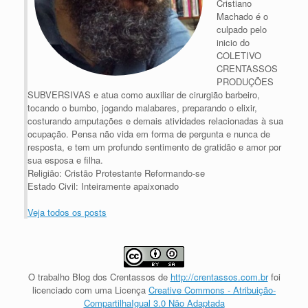
Cristiano
Machado é o
culpado pelo
inicio do
COLETIVO
CRENTASSOS
PRODUÇÕES
SUBVERSIVAS e atua como auxiliar de cirurgião barbeiro,
tocando o bumbo, jogando malabares, preparando o elixir,
costurando amputações e demais atividades relacionadas à sua
ocupação. Pensa não vida em forma de pergunta e nunca de
resposta, e tem um profundo sentimento de gratidão e amor por
sua esposa e filha.
Religião: Cristão Protestante Reformando-se
Estado Civil: Inteiramente apaixonado
Veja todos os posts
O trabalho
Blog dos Crentassos
de
http://crentassos.com.br
foi
licenciado com uma Licença
Creative Commons - Atribuição-
CompartilhaIgual 3.0 Não Adaptada