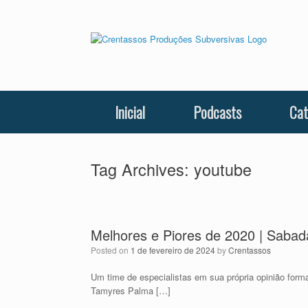
Skip
to
content
Inicial
Podcasts
Cat
Tag Archives:
youtube
Melhores e Piores de 2020 | Saba
Posted on
1 de fevereiro de 2024
by
Crentassos
Um time de especialistas em sua própria opinião form
Tamyres Palma […]