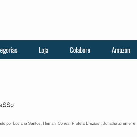
egorias
Loja
Colabore
Amazon
daSSo
ado por Luciana Santos, Hernani Correa, Profeta Erezias , Jonatha Zimmer e