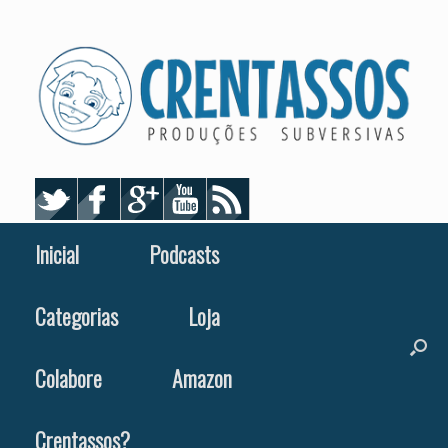
Skip
to
content
Inicial
Podcasts
Categorias
Loja
Colabore
Amazon
Crentassos?