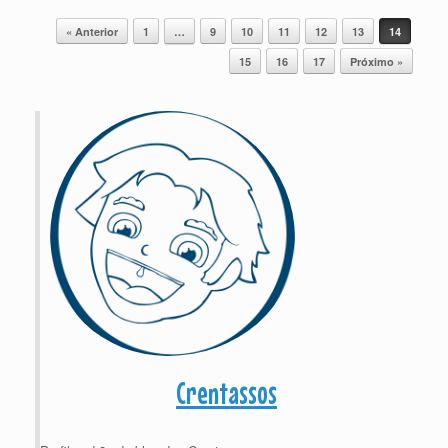
Post navigation
« Anterior
1
…
9
10
11
12
13
14
15
16
17
Próximo »
Crentassos