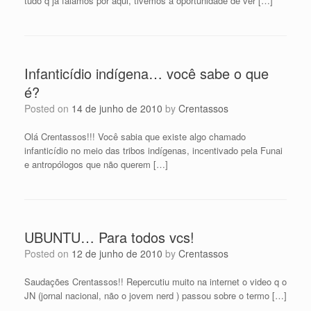
tudo q já falamos por aqui, tivemos a oportunidade de ver […]
Infanticídio indígena… você sabe o que
é?
Posted on
14 de junho de 2010
by
Crentassos
Olá Crentassos!!! Você sabia que existe algo chamado
infanticídio no meio das tribos indígenas, incentivado pela Funai
e antropólogos que não querem […]
UBUNTU… Para todos vcs!
Posted on
12 de junho de 2010
by
Crentassos
Saudações Crentassos!! Repercutiu muito na internet o video q o
JN (jornal nacional, não o jovem nerd ) passou sobre o termo […]