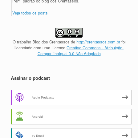
Perfil padrão do blog dos Crentassos.
Veja todos os posts
O trabalho
Blog dos Crentassos
de
http://crentassos.com.br
foi
licenciado com uma Licença
Creative Commons - Atribuição-
CompartilhaIgual 3.0 Não Adaptada
.
Assinar o podcast
Apple Podcasts
Android
by Email