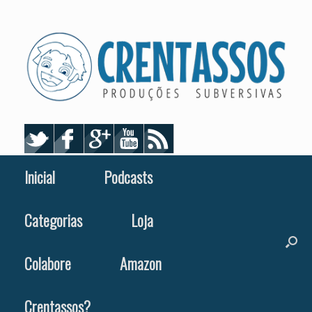
Skip
to
content
Inicial
Podcasts
Categorias
Loja
Colabore
Amazon
Crentassos?