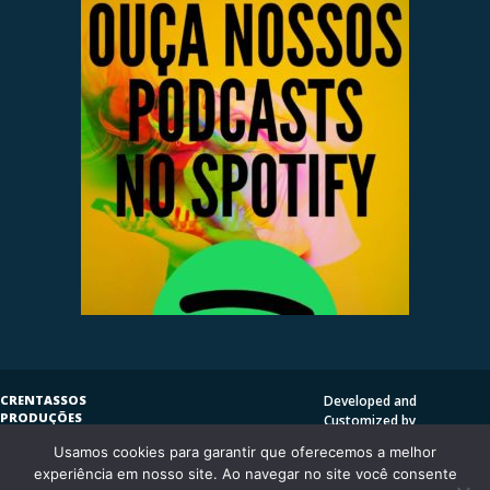
CRENTASSOS
Developed and
PRODUÇÕES
Customized by
SUBVERSIVAS
HENRIQUE SERRAT | LP
Usamos cookies para garantir que oferecemos a melhor
COPYLEFT
©
2009
DESIGN
CRENTASSOS
experiência em nosso site. Ao navegar no site você consente
Using
Vantage Theme
and
CURITIBA/PR - BRASIL