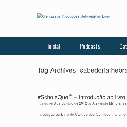
Skip
to
content
Inicial
Podcasts
Cat
Tag Archives:
sabedoria hebr
#ScholeQueÉ – Introdução ao livro
Posted on
3 de outubro de 2012
by
Alexandre Milhoranza
Introdução ao Livro de Cântico dos Cânticos – O amo