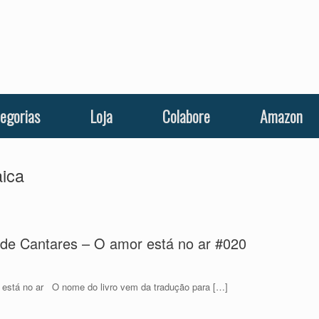
egorias
Loja
Colabore
Amazon
aica
 de Cantares – O amor está no ar #020
r está no ar O nome do livro vem da tradução para […]