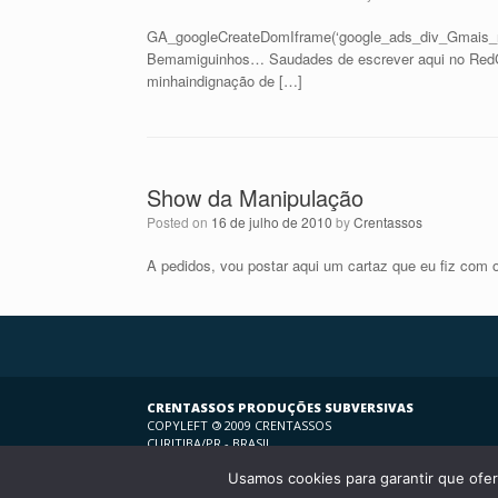
GA_googleCreateDomIframe(‘google_ads_div_Gmais_not
Bemamiguinhos… Saudades de escrever aqui no RedC
minhaindignação de […]
Show da Manipulação
Posted on
16 de julho de 2010
by
Crentassos
A pedidos, vou postar aqui um cartaz que eu fiz com
CRENTASSOS PRODUÇÕES SUBVERSIVAS
COPYLEFT
©
2009 CRENTASSOS
CURITIBA/PR - BRASIL
Usamos cookies para garantir que ofer