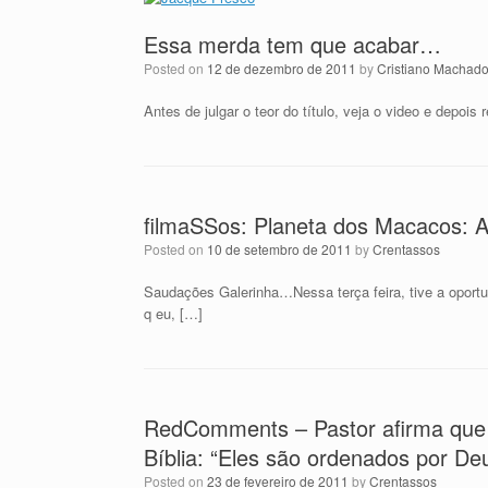
Essa merda tem que acabar…
Posted on
12 de dezembro de 2011
by
Cristiano Machad
Antes de julgar o teor do título, veja o video e depo
filmaSSos: Planeta dos Macacos: A 
Posted on
10 de setembro de 2011
by
Crentassos
Saudações Galerinha…Nessa terça feira, tive a oport
q eu, […]
RedComments – Pastor afirma que r
Bíblia: “Eles são ordenados por De
Posted on
23 de fevereiro de 2011
by
Crentassos