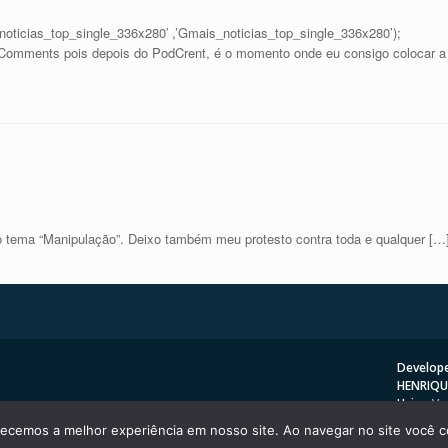
icias_top_single_336x280′ ,’Gmais_noticias_top_single_336x280’);
omments pois depois do PodCrent, é o momento onde eu consigo colocar a
 o tema “Manipulação”. Deixo também meu protesto contra toda e qualquer […
Develope
HENRIQU
Using
Va
ecemos a melhor experiência em nosso site. Ao navegar no site você co