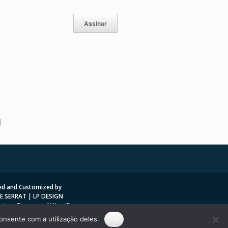
]
d and Customized by
E SERRAT | LP DESIGN
ntage Theme
and
WordPress.org
nsente com a utilização deles.
Ok