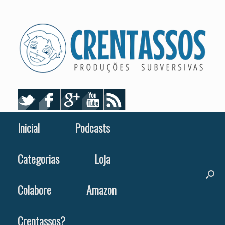
Skip
to
content
Inicial
Podcasts
Categorias
Loja
Colabore
Amazon
Crentassos?