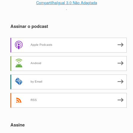
CompartilhaIgual 3.0 Não Adaptada
.
Assinar o podcast
Apple Podcasts
Android
by Email
RSS
Assine