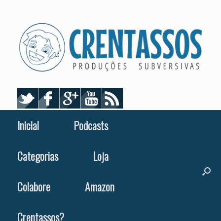
Skip
to
content
Inicial
Podcasts
Categorias
Loja
Colabore
Amazon
Crentassos?