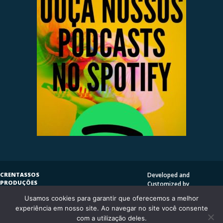
CRENTASSOS
Developed and
PRODUÇÕES
Customized by
SUBVERSIVAS
HENRIQUE SERRAT | LP
Usamos cookies para garantir que oferecemos a melhor
COPYLEFT
©
2009
DESIGN
CRENTASSOS
experiência em nosso site. Ao navegar no site você consente
Using
Vantage Theme
and
CURITIBA/PR - BRASIL
com a utilização deles.
WordPress.org