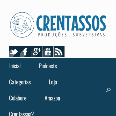
Skip
to
content
Inicial
Podcasts
Categorias
Loja
Colabore
Amazon
Crentassos?