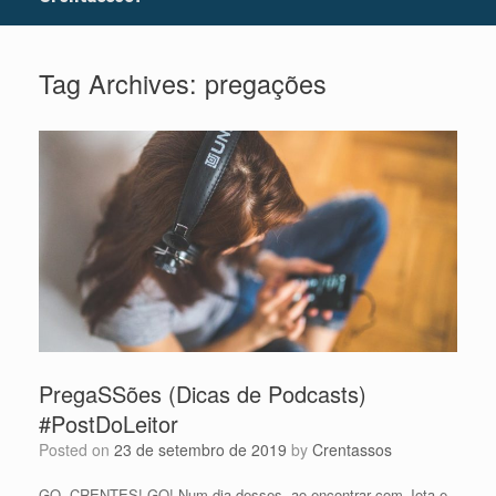
Tag Archives:
pregações
PregaSSões (Dicas de Podcasts)
#PostDoLeitor
Posted on
23 de setembro de 2019
by
Crentassos
GO, CRENTES! GO! Num dia desses, ao encontrar com Jota e