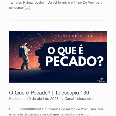
Tamyres Palma recebem Daniel Iwankiw e Filipe De Veer para
conversar […]
O Que é Pecado? | Telescópio 130
Posted on
10 de abril de 2023
by
Canal Telescópio
SIIIIIIIIIIIIIIIIIIIIIIIIIM! Em meados de março de 2023, viralizou
uma lista de pecados supostamente distribuída em um