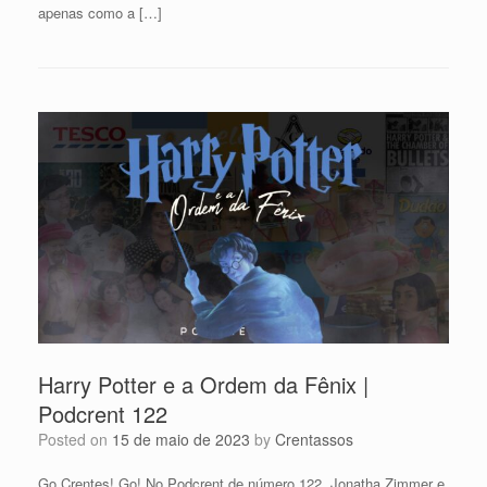
apenas como a […]
Harry Potter e a Ordem da Fênix |
Podcrent 122
Posted on
15 de maio de 2023
by
Crentassos
Go Crentes! Go! No Podcrent de número 122, Jonatha Zimmer e