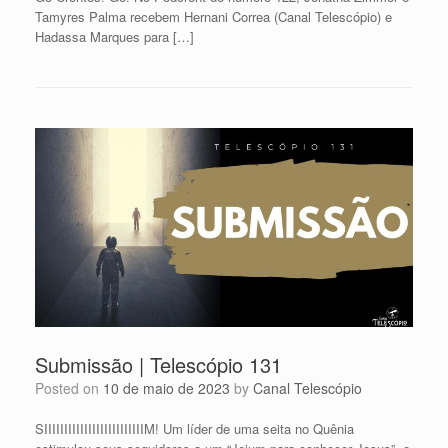
Tamyres Palma recebem Hernani Correa (Canal Telescópio) e
Hadassa Marques para […]
Submissão | Telescópio 131
Posted on
10 de maio de 2023
by
Canal Telescópio
SIIIIIIIIIIIIIIIIIIIIIIIIIM! Um líder de uma seita no Quênia