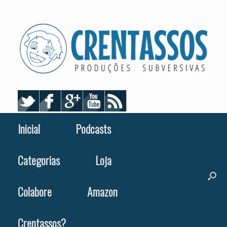
Skip
to
content
Inicial
Podcasts
Categorias
Loja
Colabore
Amazon
Crentassos?