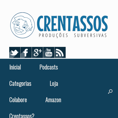
Skip
to
content
Inicial
Podcasts
Categorias
Loja
Colabore
Amazon
Crentassos?