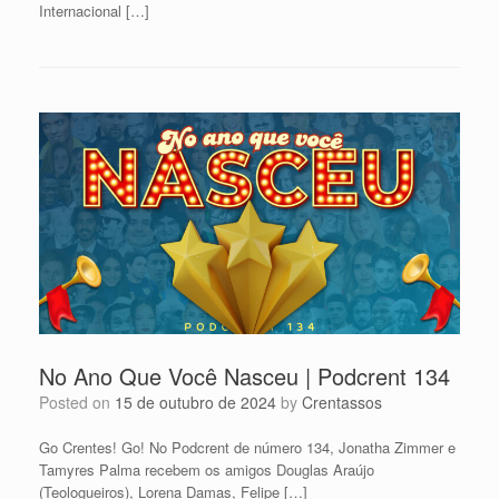
Internacional […]
No Ano Que Você Nasceu | Podcrent 134
Posted on
15 de outubro de 2024
by
Crentassos
Go Crentes! Go! No Podcrent de número 134, Jonatha Zimmer e
Tamyres Palma recebem os amigos Douglas Araújo
(Teologueiros), Lorena Damas, Felipe […]