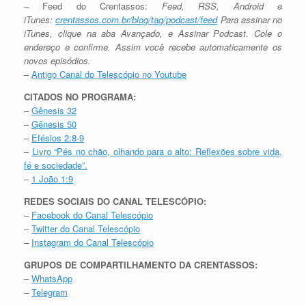
– Feed do Crentassos:
Feed, RSS, Android e
iTunes:
crentassos.com.br/blog/
tag/podcast/feed
Para assinar no
iTunes, clique na aba Avançado, e Assinar Podcast. Cole o
endereço e confirme. Assim você recebe automaticamente os
novos episódios.
–
Antigo Canal do Telescópio no Youtube
CITADOS NO PROGRAMA:
–
Gênesis 32
–
Gênesis 50
–
Efésios 2:8-9
–
Livro “Pés no chão, olhando para o alto: Reflexões sobre vida,
fé e sociedade”.
–
1 João 1:9
REDES SOCIAIS DO CANAL TELESCÓPIO:
–
Facebook do Canal Telescópio
–
Twitter do Canal Telescópio
–
Instagram do Canal Telescópio
GRUPOS DE COMPARTILHAMENTO DA CRENTASSOS:
–
WhatsApp
–
Telegram