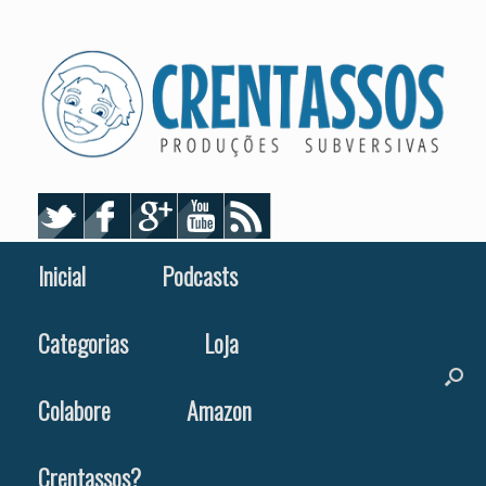
Skip
to
content
Inicial
Podcasts
Categorias
Loja
Colabore
Amazon
Crentassos?