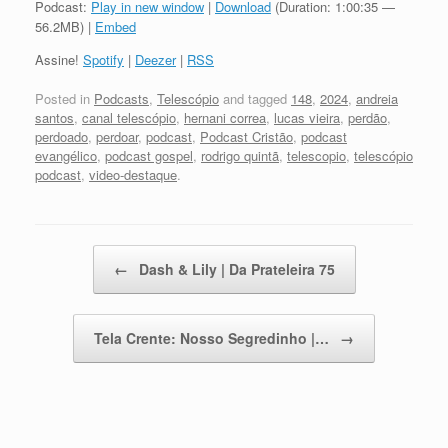
Podcast:
Play in new window
|
Download
(Duration: 1:00:35 —
56.2MB) |
Embed
Assine!
Spotify
|
Deezer
|
RSS
Posted in
Podcasts
,
Telescópio
and tagged
148
,
2024
,
andreia
santos
,
canal telescópio
,
hernani correa
,
lucas vieira
,
perdão
,
perdoado
,
perdoar
,
podcast
,
Podcast Cristão
,
podcast
evangélico
,
podcast gospel
,
rodrigo quintã
,
telescopio
,
telescópio
podcast
,
video-destaque
.
Post navigation
←
Dash & Lily | Da Prateleira 75
Tela Crente: Nosso Segredinho |…
→