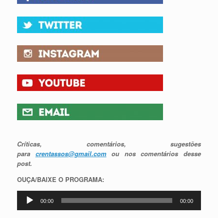
Críticas, comentários, sugestões
para
crentassos@gmail.com
ou nos comentários desse
post.
OUÇA/BAIXE O PROGRAMA:
Tocador
00:00
00:00
de
áudio