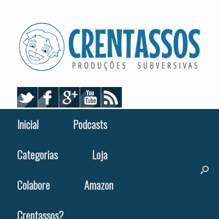
Skip
to
content
Inicial
Podcasts
Categorias
Loja
Colabore
Amazon
Crentassos?