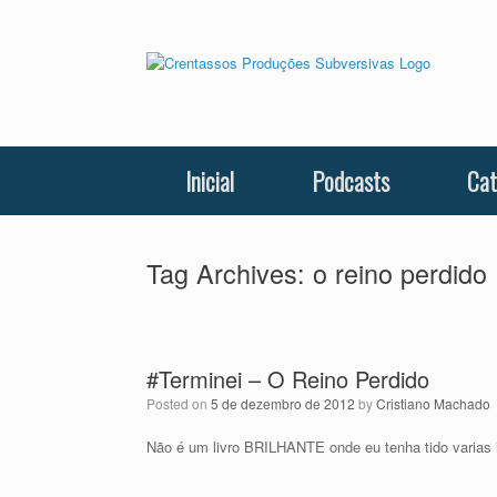
Skip
to
content
Inicial
Podcasts
Cat
Tag Archives:
o reino perdido
#Terminei – O Reino Perdido
Posted on
5 de dezembro de 2012
by
Cristiano Machado
Não é um livro BRILHANTE onde eu tenha tido varias i