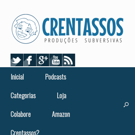
Skip
to
content
Inicial
Podcasts
Categorias
Loja
Colabore
Amazon
Crentassos?