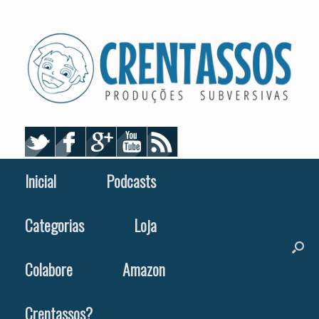
Skip
to
content
Inicial
Podcasts
Categorias
Loja
Colabore
Amazon
Crentassos?