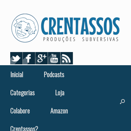
Skip
to
content
Inicial
Podcasts
Categorias
Loja
Colabore
Amazon
Crentassos?