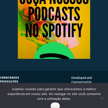
CRENTASSOS
Developed and
PRODUÇÕES
Customized by
SUBVERSIVAS
HENRIQUE SERRAT | LP
Usamos cookies para garantir que oferecemos a melhor
COPYLEFT
©
2009
DESIGN
CRENTASSOS
experiência em nosso site. Ao navegar no site você consente
Using
Vantage Theme
and
CURITIBA/PR - BRASIL
com a utilização deles.
WordPress.org
Ok