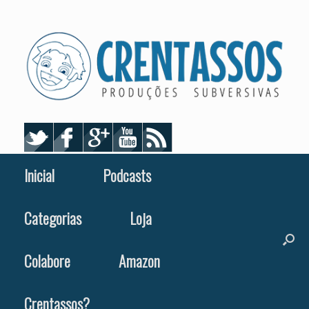
Skip
to
content
Inicial
Podcasts
Categorias
Loja
Colabore
Amazon
Crentassos?