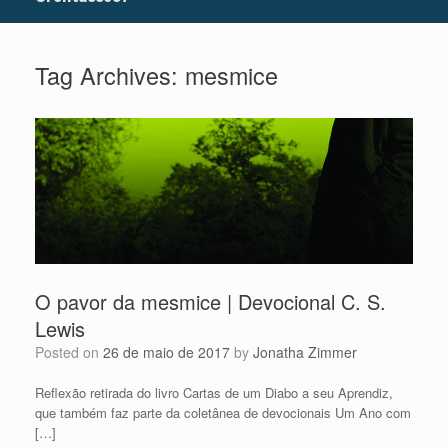
Tag Archives:
mesmice
O pavor da mesmice | Devocional C. S.
Lewis
Posted on
26 de maio de 2017
by
Jonatha Zimmer
Reflexão retirada do livro Cartas de um Diabo a seu Aprendiz,
que também faz parte da coletânea de devocionais Um Ano com
[…]