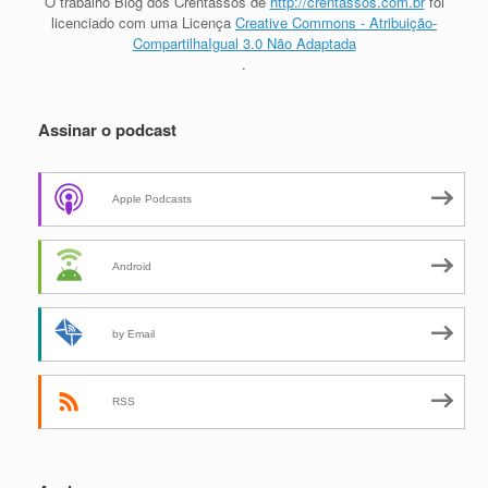
O trabalho
Blog dos Crentassos
de
http://crentassos.com.br
foi
licenciado com uma Licença
Creative Commons - Atribuição-
CompartilhaIgual 3.0 Não Adaptada
.
Assinar o podcast
Apple Podcasts
Android
by Email
RSS