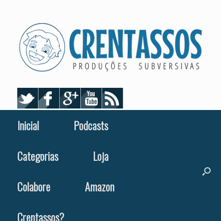
Skip
to
content
Inicial
Podcasts
Categorias
Loja
Colabore
Amazon
Crentassos?