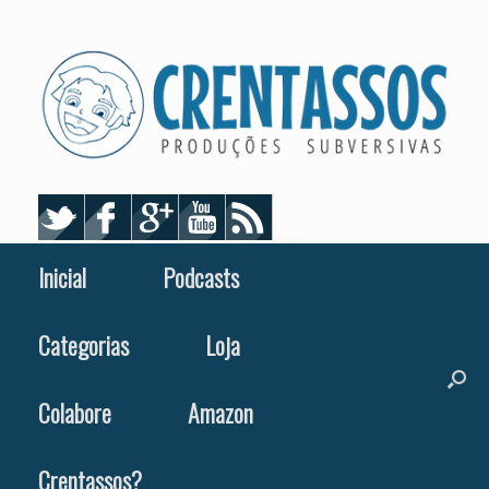
Skip
to
content
Inicial
Podcasts
Categorias
Loja
Colabore
Amazon
Crentassos?