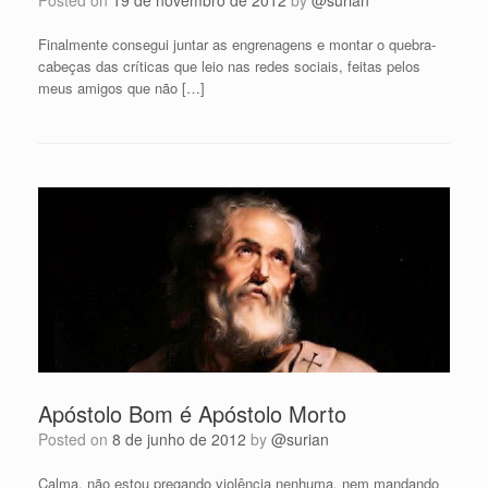
Posted on
19 de novembro de 2012
by
@surian
Finalmente consegui juntar as engrenagens e montar o quebra-
cabeças das críticas que leio nas redes sociais, feitas pelos
meus amigos que não […]
Apóstolo Bom é Apóstolo Morto
Posted on
8 de junho de 2012
by
@surian
Calma, não estou pregando violência nenhuma, nem mandando