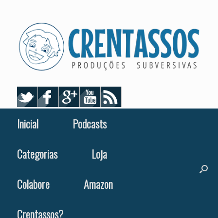
Skip
to
content
Inicial
Podcasts
Categorias
Loja
Colabore
Amazon
Crentassos?