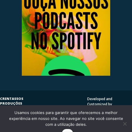
CRENTASSOS
Developed and
PRODUÇÕES
Customized by
SUBVERSIVAS
HENRIQUE SERRAT | LP
Usamos cookies para garantir que oferecemos a melhor
COPYLEFT
©
2009
DESIGN
CRENTASSOS
experiência em nosso site. Ao navegar no site você consente
Using
Vantage Theme
and
CURITIBA/PR - BRASIL
com a utilização deles.
WordPress.org