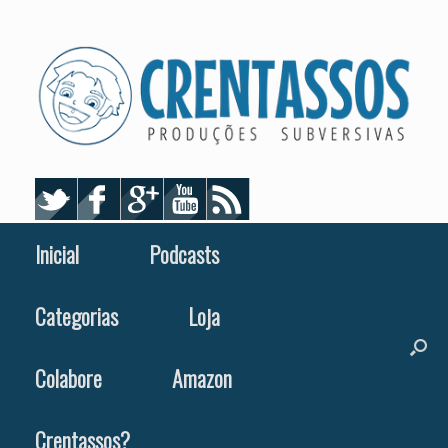
Skip
to
content
Inicial
Podcasts
Categorias
Loja
Colabore
Amazon
Crentassos?