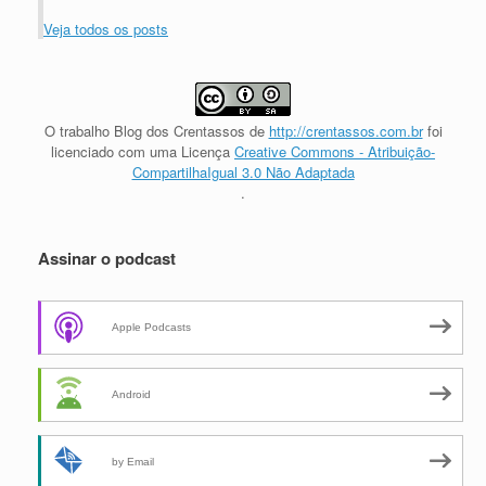
Veja todos os posts
O trabalho
Blog dos Crentassos
de
http://crentassos.com.br
foi
licenciado com uma Licença
Creative Commons - Atribuição-
CompartilhaIgual 3.0 Não Adaptada
.
Assinar o podcast
Apple Podcasts
Android
by Email