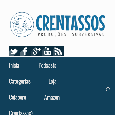
Skip
to
content
Inicial
Podcasts
Categorias
Loja
Colabore
Amazon
Crentassos?