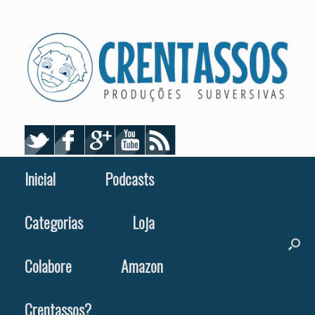
Skip
to
content
Inicial
Podcasts
Categorias
Loja
Colabore
Amazon
Crentassos?