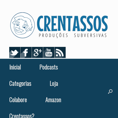
Skip
to
content
Inicial
Podcasts
Categorias
Loja
Colabore
Amazon
Crentassos?