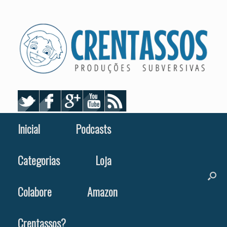
Skip
to
content
Inicial
Podcasts
Categorias
Loja
Colabore
Amazon
Crentassos?