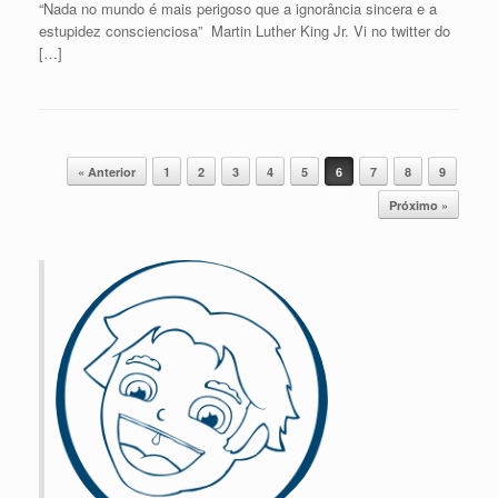
“Nada no mundo é mais perigoso que a ignorância sincera e a
estupidez conscienciosa” Martin Luther King Jr. Vi no twitter do
[…]
Post navigation
« Anterior
1
2
3
4
5
6
7
8
9
Próximo »