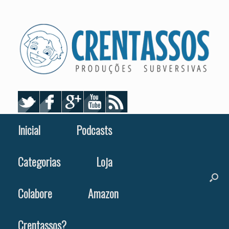
Skip
to
content
Inicial
Podcasts
Categorias
Loja
Colabore
Amazon
Crentassos?