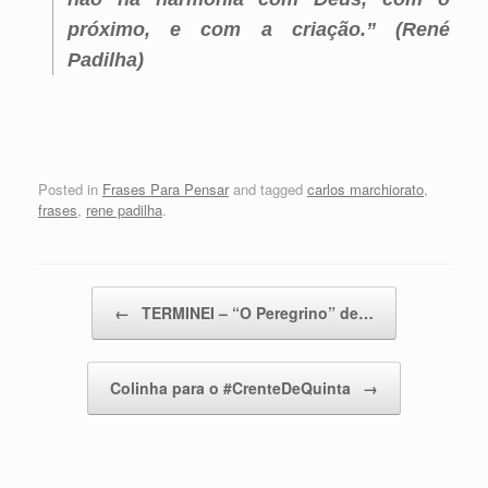
próximo, e com a criação.” (René
Padilha)
Posted in
Frases Para Pensar
and tagged
carlos marchiorato
,
frases
,
rene padilha
.
Post navigation
←
TERMINEI – “O Peregrino” de…
Colinha para o #CrenteDeQuinta
→