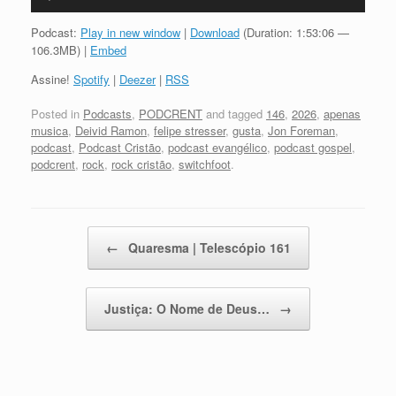
de
áudio
Podcast:
Play in new window
|
Download
(Duration: 1:53:06 —
106.3MB) |
Embed
Assine!
Spotify
|
Deezer
|
RSS
Posted in
Podcasts
,
PODCRENT
and tagged
146
,
2026
,
apenas
musica
,
Deivid Ramon
,
felipe stresser
,
gusta
,
Jon Foreman
,
podcast
,
Podcast Cristão
,
podcast evangélico
,
podcast gospel
,
podcrent
,
rock
,
rock cristão
,
switchfoot
.
Post navigation
←
Quaresma | Telescópio 161
Justiça: O Nome de Deus…
→