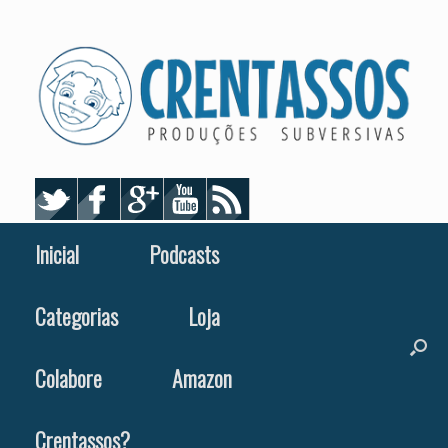
Skip
to
content
Inicial
Podcasts
Categorias
Loja
Colabore
Amazon
Crentassos?