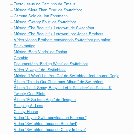
–
Texto Jesus no Caminho de Emaús
–
Música “More Than Fine” de Switchfoot
–
Carreira Solo de Jon Foremann
–
Música “Twenty Four” de Switchfoot
–
Música “The Beaultiful Letdown” de Switchfoot
–
Música “The Beaultiful Letdwon” por Jonas Brothers
–
Vídeo “Jonas Brothers convidando Switchfoot pro palco”
–
Palavrantiga
–
Música “Bem Vindo” de Tanlan
–
Crombie
–
Documentário “Fading West” de Switchfoot
–
Vídeo “Always” de Switchfoot
–
Música “I Won’t Let You Go” de Switchfoot feat Lauren Dagle
–
Álbum “This is Our Christmas Album” de Switchfoot
–
Álbum “Let it Snow, Baby… Let ir Reindeer” de Relient K
–
Twenty One Pilots
–
Álbum “É Só Isso Aqui” de Resgate
–
Sleeping At Less
–
Colony House
–
Vídeo “Taylor Swift convida Jon Foreman”
–
Vídeo “Switchfoot tocando Bon Jovi”
–
Vídeo “Switchfoot tocando Crazy in Love”