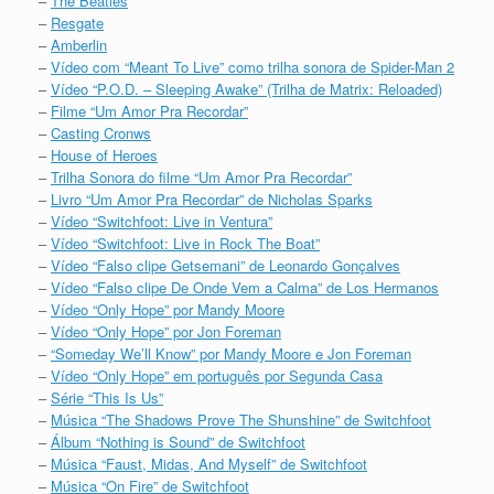
–
The Beatles
–
Resgate
–
Amberlin
–
Vídeo com “Meant To Live” como trilha sonora de Spider-Man 2
–
Vídeo “P.O.D. – Sleeping Awake” (Trilha de Matrix: Reloaded)
–
Filme “Um Amor Pra Recordar”
–
Casting Cronws
–
House of Heroes
–
Trilha Sonora do filme “Um Amor Pra Recordar”
–
Livro “Um Amor Pra Recordar” de Nicholas Sparks
–
Vídeo “Switchfoot: Live in Ventura”
–
Vídeo “Switchfoot: Live in Rock The Boat”
–
Vídeo “Falso clipe Getsemani” de Leonardo Gonçalves
–
Vídeo “Falso clipe De Onde Vem a Calma” de Los Hermanos
–
Vídeo “Only Hope” por Mandy Moore
–
Vídeo “Only Hope” por Jon Foreman
–
“Someday We’ll Know” por Mandy Moore e Jon Foreman
–
Vídeo “Only Hope” em português por Segunda Casa
–
Série “This Is Us”
–
Música “The Shadows Prove The Shunshine” de Switchfoot
–
Álbum “Nothing is Sound” de Switchfoot
–
Música “Faust, Midas, And Myself” de Switchfoot
–
Música “On Fire” de Switchfoot