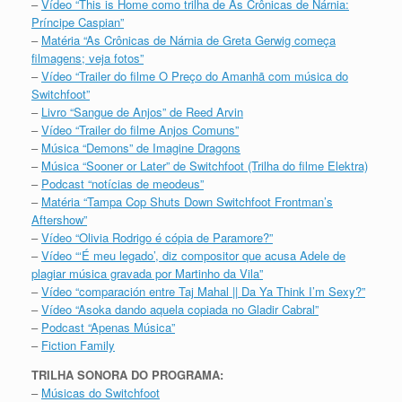
–
Vídeo “This is Home como trilha de As Crônicas de Nárnia:
Príncipe Caspian”
–
Matéria “As Crônicas de Nárnia de Greta Gerwig começa
filmagens; veja fotos”
–
Vídeo “Trailer do filme O Preço do Amanhã com música do
Switchfoot”
–
Livro “Sangue de Anjos” de Reed Arvin
–
Vídeo “Trailer do filme Anjos Comuns”
–
Música “Demons” de Imagine Dragons
–
Música “Sooner or Later” de Switchfoot (Trilha do filme Elektra)
–
Podcast “notícias de meodeus”
–
Matéria “Tampa Cop Shuts Down Switchfoot Frontman’s
Aftershow”
–
Vídeo “Olivia Rodrigo é cópia de Paramore?”
–
Vídeo “‘É meu legado’, diz compositor que acusa Adele de
plagiar música gravada por Martinho da Vila”
–
Vídeo “comparación entre Taj Mahal || Da Ya Think I’m Sexy?”
–
Vídeo “Asoka dando aquela copiada no Gladir Cabral”
–
Podcast “Apenas Música”
–
Fiction Family
TRILHA SONORA DO PROGRAMA:
–
Músicas do Switchfoot