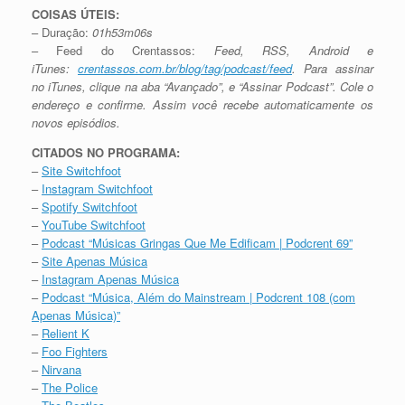
COISAS ÚTEIS:
– Duração:
01h53m06s
– Feed do Crentassos:
Feed, RSS, Android e
iTunes:
crentassos.com.br/blog/tag/podcast/feed
. Para assinar
no iTunes, clique na aba “Avançado”, e “Assinar Podcast”. Cole o
endereço e confirme. Assim você recebe automaticamente os
novos episódios.
CITADOS NO PROGRAMA:
–
Site Switchfoot
–
Instagram Switchfoot
–
Spotify Switchfoot
–
YouTube Switchfoot
–
Podcast “Músicas Gringas Que Me Edificam | Podcrent 69”
–
Site Apenas Música
–
Instagram Apenas Música
–
Podcast “Música, Além do Mainstream | Podcrent 108 (com
Apenas Música)”
–
Relient K
–
Foo Fighters
–
Nirvana
–
The Police