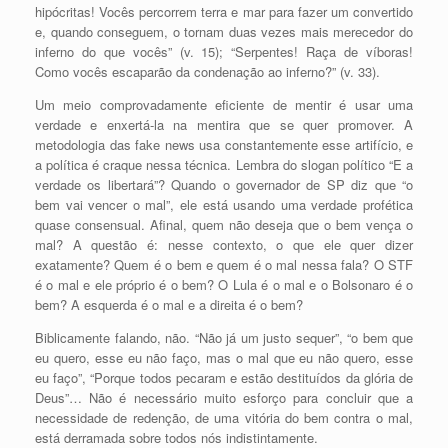
hipócritas! Vocês percorrem terra e mar para fazer um convertido
e, quando conseguem, o tornam duas vezes mais merecedor do
inferno do que vocês” (v. 15); “Serpentes! Raça de víboras!
Como vocês escaparão da condenação ao inferno?” (v. 33).
Um meio comprovadamente eficiente de mentir é usar uma
verdade e enxertá-la na mentira que se quer promover. A
metodologia das fake news usa constantemente esse artifício, e
a política é craque nessa técnica. Lembra do slogan político “E a
verdade os libertará”? Quando o governador de SP diz que “o
bem vai vencer o mal”, ele está usando uma verdade profética
quase consensual. Afinal, quem não deseja que o bem vença o
mal? A questão é: nesse contexto, o que ele quer dizer
exatamente? Quem é o bem e quem é o mal nessa fala? O STF
é o mal e ele próprio é o bem? O Lula é o mal e o Bolsonaro é o
bem? A esquerda é o mal e a direita é o bem?
Biblicamente falando, não. “Não já um justo sequer”, “o bem que
eu quero, esse eu não faço, mas o mal que eu não quero, esse
eu faço”, “Porque todos pecaram e estão destituídos da glória de
Deus”… Não é necessário muito esforço para concluir que a
necessidade de redenção, de uma vitória do bem contra o mal,
está derramada sobre todos nós indistintamente.